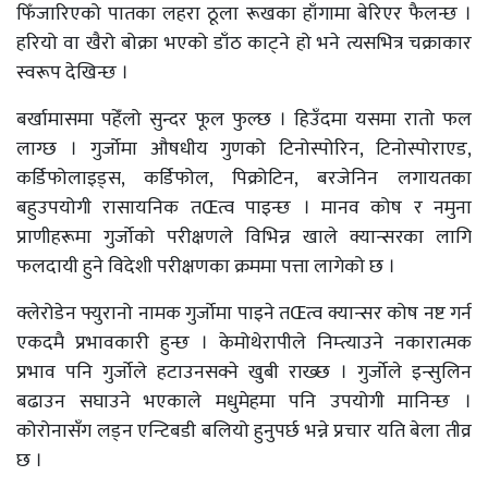
फिँजारिएको पातका लहरा ठूला रूखका हाँगामा बेरिएर फैलन्छ ।
हरियो वा खैरो बोक्रा भएको डाँठ काट्ने हो भने त्यसभित्र चक्राकार
स्वरूप देखिन्छ ।
बर्खामासमा पहेँलो सुन्दर फूल फुल्छ । हिउँदमा यसमा रातो फल
लाग्छ । गुर्जोमा औषधीय गुणको टिनोस्पोरिन, टिनोस्पोराएड,
कर्डिफोलाइड्स, कर्डिफोल, पिक्रोटिन, बरजेनिन लगायतका
बहुउपयोगी रासायनिक तŒत्व पाइन्छ । मानव कोष र नमुना
प्राणीहरूमा गुर्जोको परीक्षणले विभिन्न खाले क्यान्सरका लागि
फलदायी हुने विदेशी परीक्षणका क्रममा पत्ता लागेको छ ।
क्लेरोडेन फ्युरानो नामक गुर्जोमा पाइने तŒत्व क्यान्सर कोष नष्ट गर्न
एकदमै प्रभावकारी हुन्छ । केमोथेरापीले निम्त्याउने नकारात्मक
प्रभाव पनि गुर्जोले हटाउनसक्ने खुबी राख्छ । गुर्जोले इन्सुलिन
बढाउन सघाउने भएकाले मधुमेहमा पनि उपयोगी मानिन्छ ।
कोरोनासँग लड्न एन्टिबडी बलियो हुनुपर्छ भन्ने प्रचार यति बेला तीव्र
छ ।