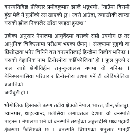
वनस्पतिविज्ञ प्रोफेसर प्रमोदकुमार झाले भन्नुभयो, “गाउँमा बिरामी
हुँदा मैले नै गुर्जोको रस खाएको छु । ज्वरो आउँदा, रुघाखोकी लाग्दा
यसको झोल निकालेर खाँदा फाइदा हुन्छध्र”
उहाँका अनुसार नेपालमा आयुर्वेदमा यसको राम्रो उपयोग छ तर
आधुनिक चिकित्सामा परीक्षण भएका छैनन् । संस्कृतमा गुडुची वा
छिन्नोद्भवा भनेर चिनिने यस वनस्पतिलाई हिन्दीमा गिलोय भनिन्छ ।
यसको वैज्ञानिक नाम ‘टिनोस्पोरा कर्डिफोलिया’ हो । फूल फुल्ने र
फल लाग्ने श्रेणीविहीन रानुन्कुलालस गणमा यो गनिन्छ ।
मेनिस्परमासिया परिवार र टिनोस्पोरा वंशमा पर्ने टी कोर्डिफोलिया
प्रजातिको
जडीबुटी हो ।
भौगोलिक हिसाबले ऊष्ण तटीय क्षेत्रको नेपाल, भारत, चीन, श्रीलङ्का,
म्यानमार, थाइल्यान्ड, मलेसिया लगायतका देशमा यो वनस्पति
पाइन्छ । नेपालमा भने यो वनस्पति तराईका जङ्गलदेखि मध्य पहाडी
क्षेत्रसम्म फैलिएको छ । वनस्पति विभागका अनुसार पानझैँ