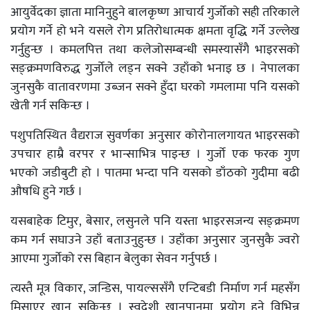
आयुर्वेदका ज्ञाता मानिनुहुने बालकृष्ण आचार्य गुर्जोको सही तरिकाले
प्रयोग गर्ने हो भने यसले रोग प्रतिरोधात्मक क्षमता वृद्धि गर्ने उल्लेख
गर्नुहुन्छ । कमलपित्त तथा कलेजोसम्बन्धी समस्यासँगै भाइरसको
सङ्क्रमणविरुद्ध गुर्जोले लड्न सक्ने उहाँको भनाइ छ । नेपालका
जुनसुकै वातावरणमा उब्जन सक्ने हुँदा घरको गमलामा पनि यसको
खेती गर्न सकिन्छ ।
पशुपतिस्थित वैद्यराज सुवर्णका अनुसार कोरोनालगायत भाइरसको
उपचार हाम्रै वरपर र भान्साभित्र पाइन्छ । गुर्जो एक फरक गुण
भएको जडीबुटी हो । पातमा भन्दा पनि यसको डाँठको गुदीमा बढी
औषधि हुने गर्छ ।
यसबाहेक टिमुर, बेसार, लसुनले पनि यस्ता भाइरसजन्य सङ्क्रमण
कम गर्न सघाउने उहाँ बताउनुहुन्छ । उहाँका अनुसार जुनसुकै ज्वरो
आएमा गुर्जाेको रस बिहान बेलुका सेवन गर्नुपर्छ ।
त्यस्तै मूत्र विकार, जन्डिस, पायल्ससँगै एन्टिबडी निर्माण गर्न महसँग
मिसाएर खान सकिन्छ । स्वदेशी खानपानमा प्रयोग हुने विभिन्न