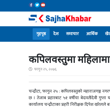
गृहपृष्ठ
देश
समाचार
आर्थिक
खे
कपिलवस्तुमा महिलामाथि
फागुन २५, २०७६
चन्द्रौटा, फागुन २५ : कपिलवस्तुको महाराजगञ्ज न
छ । तेजाब प्रहारबाट ५१ वर्षीया बेदमतीदेवी गुप्ता
कार्यालय चन्द्रौटाका प्रहरी निरीक्षक दिपेश खरेलले 