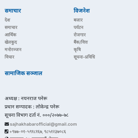
समाचार
विजनेश
देश
बजार
समाचार
पर्यटन
आर्थिक
रोजगार
खेलकुद
बैंक/वित्त
मनोरञ्जन
कृषि
विचार
सूचना–प्रविधि
सामाजिक सञ्जाल
अध्यक्ष : नयनराज पनेरू
प्रधान सम्पादक : लोकेन्द्र पनेरू
सूचना विभाग दर्ता नं. ०००/२०७७-७८
sajhakhabarofficial@gmail.com
+९७७-०१-५९१८१६७, ९८५१२३७०८६