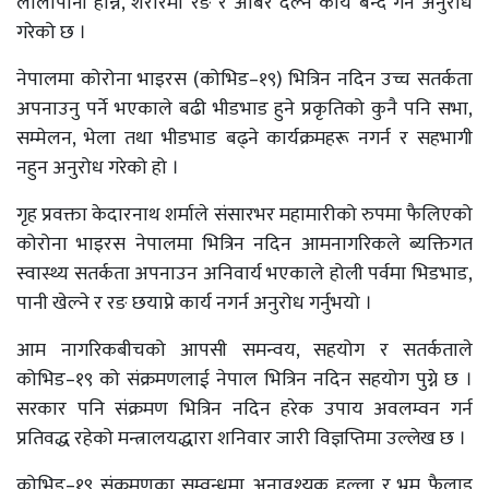
लोलापानी हान्ने, शरीरमा रंङ र अबिर दल्ने कार्य बन्द गर्न अनुरोध
गरेको छ ।
नेपालमा कोरोना भाइरस (कोभिड–१९) भित्रिन नदिन उच्च सतर्कता
अपनाउनु पर्ने भएकाले बढी भीडभाड हुने प्रकृतिको कुनै पनि सभा,
सम्मेलन, भेला तथा भीडभाड बढ्ने कार्यक्रमहरू नगर्न र सहभागी
नहुन अनुरोध गरेको हो ।
गृह प्रवक्ता केदारनाथ शर्माले संसारभर महामारीको रुपमा फैलिएको
कोरोना भाइरस नेपालमा भित्रिन नदिन आमनागरिकले ब्यक्तिगत
स्वास्थ्य सतर्कता अपनाउन अनिवार्य भएकाले होली पर्वमा भिडभाड,
पानी खेल्ने र रङ छयाप्ने कार्य नगर्न अनुरोध गर्नुभयो ।
आम नागरिकबीचको आपसी समन्वय, सहयोग र सतर्कताले
कोभिड–१९ को संक्रमणलाई नेपाल भित्रिन नदिन सहयोग पुग्ने छ ।
सरकार पनि संक्रमण भित्रिन नदिन हरेक उपाय अवलम्वन गर्न
प्रतिवद्ध रहेको मन्त्रालयद्धारा शनिवार जारी विज्ञप्तिमा उल्लेख छ ।
कोभिड–१९ संक्रमणका सम्वन्धमा अनावश्यक हल्ला र भ्रम फैलाइ