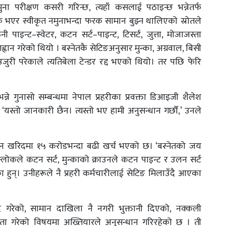
ना परीक्षण कसरी गरिन्छ, त्यहाँ कसलाई पठाइन्छ भन्नेतर्फ
क भएर स्वीकृत नमुनाभन्दा फरक सामान बुझ्न थालिएको स्रोतले
 पाइन्ट–स्वेटर, कटन सर्ट–पाइन्ट, टिसर्ट, जुत्ता, मोजाजस्ता
ान गरेको थियो । बस्नेतकै सेटिङअनुसार मुन्का, अग्रवाल, बिसी
उजुरी परेकाले त्यतिबेला टेन्डर रद्द भएको थियो। तर पछि फेरि
े गुनासो सम्बन्धमा नेपाल प्रहरीका प्रवक्ता डिआइजी शैलेश
तो जानकारी छैन। त्यस्तो भए हामी अनुसन्धान गर्छौं,’ उनले
ान खरिदमा १५ करोडभन्दा बढी खर्च भएको छ। ‘बस्नेतको जय
स्लोकले कटन सर्ट, मुन्काको क्राउनले कटन पाइन्ट र उलन सर्ट
हुन्। उनीहरूले नै प्रहरी कर्मचारीलाई सेटिङ मिलाउँदै आएका
द गरेको, सामान दाखिला नै नगरी भुक्तानी दिएको, नक्कली
ता गरेको विषयमा अख्तियारले अनुसन्धान गरिरहेको छ । ती