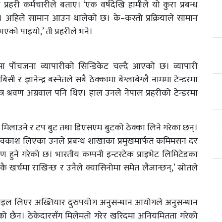
रहरी कर्मचारीले बताए। ‘एक वर्षदेखि हामीले यो कुरा प्रबन्ध
भएन। अहिले सामान आउन थालेको छ। के–कस्तो प्रक्रियाले सामान
भएको पाइयो,’ ती प्रहरीले भने।
रमा पाँचजना व्यापारीको सिन्डिकेट चल्दै आएको छ। व्यापारी
 बिसी र ज्ञानेन्द्र बस्नेतले सबै ठेक्कामा बेग्लाबेग्लै नाममा टेन्डरमा
्र श्रवण अग्रवाल पनि थिए। हाल उनले नेपाल प्रहरीको टेन्डरमा
ेटिङ मिलाउने र टप बुट तथा डिएसएम बुटको ठेक्का लिने गरेका छन्।
अवकाश लिएका उनले प्रबन्ध शाखाका प्रमुखमार्फत कमिमसन दर
षण हुने गरेको छ। भारतीय कम्पनी इन्टरटेक प्राइभेट लिमिटेडका
ै खर्चमा राखिन्छ र उनैले क्यासिनोमा समेत लैजान्छन्,’ स्रोतले
्ण फाइल लिएर अख्तियार दुरुपयोग अनुसन्धान आयोगले अनुसन्धान
को छैन। ठेकेदारसँग मिलेमतो गरेर खरिदमा अनियमितता गरेको