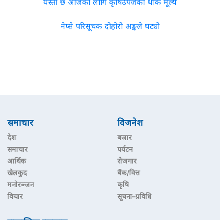
यस्तो छ आजका लागि कृषिउपजको थोक मूल्य
नेप्से परिसूचक दोहोरो अङ्कले घट्यो
समाचार
विजनेश
देश
बजार
समाचार
पर्यटन
आर्थिक
रोजगार
खेलकुद
बैंक/वित्त
मनोरञ्जन
कृषि
विचार
सूचना–प्रविधि