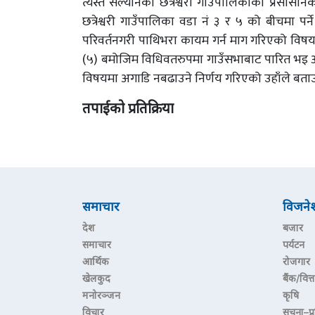
त्यस्तै सल्यानको छत्रेश्वरी गाउँपालिकाको प्रसासन
छत्रेश्वरी गाउँपालिका वडा नं ३ र ५ को बीचमा पर्ने
परिवर्तनगरी पाथिभरा कायम गर्न माग गरिएको वि
(५) बमोजिम विधिवतरुपमा गाउँसभाबाट पारित भइ आएको
विषयमा अगाडि नबढाउने निर्णय गरिएको उहाँले बता
तपाईको प्रतिक्रिया
समाचार
विजने
देश
बजार
समाचार
पर्यटन
आर्थिक
रोजगार
खेलकुद
बैंक/वित्त
मनोरञ्जन
कृषि
विचार
सूचना–प्