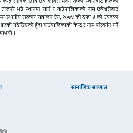
िक केन्द्र साविक छायाँछेत्र गाविस भवन रहेको स्थानबाट हालको
 तारुपरे भन्ने स्थानमा सार्न र गाउँपालिकाको नाम छत्रेश्वरीबाट
षयमा स्थानीय सरकार सञ्चालन ऐन, २०७४ को दफा ४ को उपदफा
 नदेखिएको हुँदा गाउँपालिकाको केन्द्र र नाम परिवर्तन गर्ने
उनुभयो ।
श
सामाजिक सञ्जाल
रविधि