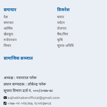
समाचार
विजनेश
देश
बजार
समाचार
पर्यटन
आर्थिक
रोजगार
खेलकुद
बैंक/वित्त
मनोरञ्जन
कृषि
विचार
सूचना–प्रविधि
सामाजिक सञ्जाल
अध्यक्ष : नयनराज पनेरू
प्रधान सम्पादक : लोकेन्द्र पनेरू
सूचना विभाग दर्ता नं. ०००/२०७७-७८
sajhakhabarofficial@gmail.com
+९७७-०१-५९१८१६७, ९८५१२३७०८६