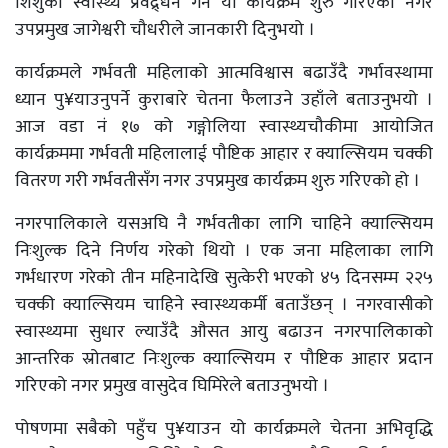
शिशुको स्वास्थ्य प्रवद्र्धन गर्न यो कार्यक्रम शुरु गरिएको नगर
उपप्रमुख जागेश्वरी चौधरीले जानकारी दिनुभयो ।
कार्यक्रमले गर्भवती महिलाको आत्मविश्वास बढाउँदै गर्भावस्थामा
ध्यान पु¥याउनुपर्ने कुराबारे चेतना फैलाउने उहाँले बताउनुभयो ।
आज वडा नं १७ को गङ्गोलिया स्वास्थ्यचौकीमा आयोजित
कार्यक्रममा गर्भवती महिलालाई पौष्टिक आहार र क्याल्सियम चक्की
वितरण गरी गर्भवतीसँग नगर उपप्रमुख कार्यक्रम शुरु गरिएको हो ।
नगरपालिकाले यसअघि नै गर्भवतीका लागि चाहिने क्याल्सियम
निःशुल्क दिने निर्णय गरेको थियो । एक जना महिलाका लागि
गर्भधारण गरेको तीन महिनादेखि सुत्केरी भएको ४५ दिनसम्म २२५
चक्की क्याल्सियम चाहिने स्वास्थ्यकर्मी बताउँछन् । नगरवासीको
स्वास्थ्यमा सुधार ल्याउँदै औसत आयु बढाउन नगरपालिकाको
आन्तरिक स्रोतबाट निःशुल्क क्याल्सियम र पौष्टिक आहार प्रदान
गरिएको नगर प्रमुख वासुदेव घिमिरेले बताउनुभयो ।
पोषणमा सबैको पहुँच पु¥याउन यो कार्यक्रमले चेतना अभिवृद्धि