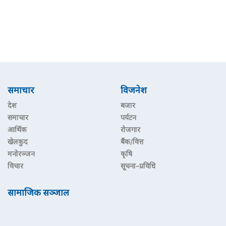
समाचार
विजनेश
देश
बजार
समाचार
पर्यटन
आर्थिक
रोजगार
खेलकुद
बैंक/वित्त
मनोरञ्जन
कृषि
विचार
सूचना–प्रविधि
सामाजिक सञ्जाल