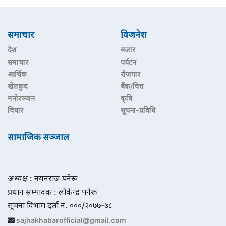
समाचार
विजनेश
देश
बजार
समाचार
पर्यटन
आर्थिक
रोजगार
खेलकुद
बैंक/वित्त
मनोरञ्जन
कृषि
विचार
सूचना–प्रविधि
सामाजिक सञ्जाल
अध्यक्ष : नयनराज पनेरू
प्रधान सम्पादक : लोकेन्द्र पनेरू
सूचना विभाग दर्ता नं. ०००/२०७७-७८
sajhakhabarofficial@gmail.com