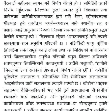
बैठकले महोत्सव स्थगन गर्ने निर्णय गरेको हो । समितिले अर्को
निर्णय नहुँदासम्म जिल्लामा ठूला जमघट हुने विद्यालय तथा
कलेजका वार्षिकोत्सवलगायत कुनै पनि मेला, महोत्सवजस्ता
भीडभाड हुने कार्यक्रम नगर्न÷नगराउन सबै स्थानीय तह र
प्रशासनलाई अनुरोध गरिएको जिल्ला समन्वय समिति प्रमुख उद्धव
केसीले बताउनुभयो । जिल्लामा रहेका अस्पताललाई पनि तयारी
अवस्थामा रहन अनुरोध गरिएको छ । नजिकिँदो फागु पूर्णिमा
(होली)मा समेत समूह बनाई लोला तथा रङ मिसिएको पानी प्रयोग
नगर्न जिल्लावासीमा अनुरोध गरिएको प्रमुख जिल्ला अधिकारी
श्रवणकुमार तिमल्सिनाले बताउनुभयो । उहाँले भन्नुभयो, “हामीले
जिल्लामा उच्च सतर्कता अपनाउने निर्णय गरेका छौँ ।” यसैबीच
धुलिखेल अस्पताल र बनेपास्थित शिर मेमोरियल अस्पतालमा
‘आइसोलेसन वार्ड’ सञ्चालनमा ल्याइने भएको छ । कोरोना भाइरस
सङ्क्रमण देखिनसकिएको भए पनि दुवै अस्पतालमा पाँच÷पाँच
श्ययाको वार्ड व्यवस्थित गरी पूर्वतयारी गरिएको स्वास्थ्य
कार्यालयका वरिष्ठ जनस्वास्थ्य प्रशासक डा नरेन्द्रकुमार झाले
बताउनुभयो । उहाँका अनुसार कार्यालयमार्फत स्थानीय तहस्थित