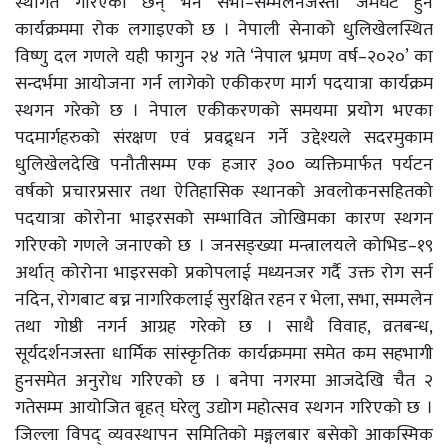
स्थगित गरिएका छन् भने सभा–सम्मेलनजस्ता जमघट हुने
कार्यक्रममा रोक लगाइएको छ । नेपाली सेनाको धुलिखेलस्थित
विष्णु दल गणले यही फागुन २४ गते ‘नेपाल भ्रमण वर्ष–२०२०’ का
सन्दर्भमा आयोजना गर्न लागेको एकीकरण मार्ग पदयात्रा कार्यक्रम
स्थगन गरेको छ । नेपाल एकीकरणको समयमा प्रयोग भएका
पदमार्गहरुको संरक्षण एवं प्रवद्र्धन गर्ने उद्देश्यले सदरमुकाम
धुलिखेलदेखि पनौतीसम्म एक हजार ३०० व्यक्तिमार्फत पर्यटन
वर्षको प्रचारप्रसार तथा ऐतिहासिक स्थानको अवलोकनसहितको
पदयात्रा कोरोना भाइरसको सम्भावित जोखिमका कारण स्थगन
गरिएको गणले जनाएको छ । जनसङ्ख्या मन्त्रालयले कोभिड–१९
अर्थात् कोरोना भाइरसको प्रकोपलाई मध्यनजर गर्दै उक्त रोग सर्न
नदिन, रोगबाट बच्न नागरिकलाई सुरक्षित रहन र भेला, सभा, सम्मलेन
तथा गोष्ठी नगर्न आग्रह गरेको छ । साथै विवाह, व्रतबन्ध,
सूर्यदर्शनजस्ता धार्मिक सांस्कृतिक कार्यक्रममा समेत कम सहभागी
हुनसमेत अनुरोध गरिएको छ । बनेपा नगरमा आजदेखि चैत २
गतेसम्म आयोजित बृहत् घरेलु उद्योग महोत्सव स्थगन गरिएको छ ।
जिल्ला विपद् व्यवस्थापन समितिको मङ्गलबार बसेको आकस्मिक