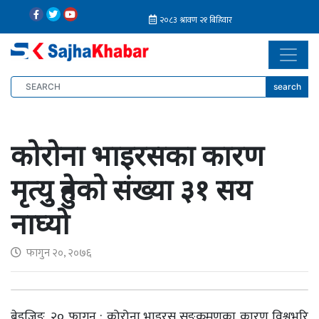
search
कोरोना भाइरसका कारण
मृत्यु हुनेको संख्या ३१ सय
नाघ्यो
फागुन २०, २०७६
बेइजिङ, २० फागुन : कोरोना भाइरस सङ्क्रमणका कारण विश्वभरि