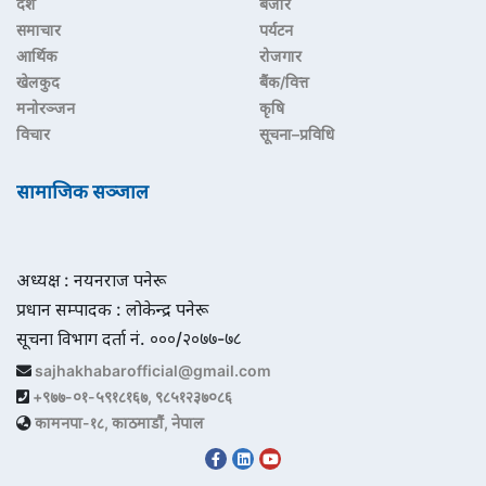
देश
बजार
समाचार
पर्यटन
आर्थिक
रोजगार
खेलकुद
बैंक/वित्त
मनोरञ्जन
कृषि
विचार
सूचना–प्रविधि
सामाजिक सञ्जाल
अध्यक्ष : नयनराज पनेरू
प्रधान सम्पादक : लोकेन्द्र पनेरू
सूचना विभाग दर्ता नं. ०००/२०७७-७८
sajhakhabarofficial@gmail.com
+९७७-०१-५९१८१६७, ९८५१२३७०८६
कामनपा-१८, काठमाडौं, नेपाल