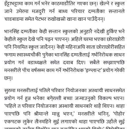
इँट्टाभट्टामा काम गर्न भनेर काठमाडौंतिर गएका छन्। खेल्ने र स्कुल
जाने उमेरमा मजदुरी गर्न बाध्य परियार दम्पतीका सन्तानले
चाडबाडमा समेत पेटभर रुखोखस्रो खाना खान पाउँदैनन्।
भानसिंह दम्पतीका केही सन्तान स्कुलको अनुहारै नदेखी हुर्किए भने
केहीले स्कुल देखे पनि पढ्न पाएनन्। अहिले घरमा भएका छोराछोरी
पनि नियमित स्कुल जादैनन्। केही महिनाअघि साता छोराछोरीसहित
फगाम स्वास्थ्यचौकी पुगेका भानसिंह दम्पतीलाई गर्भनिरोधक साधन
प्रयोग गर्न वडाध्यक्षले समेत दवाब दिए। सबैले सम्झाएपछि
मनसरीले पाँच वर्षसम्म काम गर्ने गर्भनिरोधक ‘इम्प्लान्ट’ प्रयोग गरेकी
छन्।
सुरुमा मनसरीलाई पतिले परिवार नियोजनका अस्थायी साधनसमेत
प्रयोग गर्न हुन्न भनेका बगे्रल्ती बच्चा जन्माउनुको विकल्प भएन।
‘पहिले त परिवार नियोजनका अस्थायी साधनबारे थाहै थिएन। थाहा
पाएपछि पनि श्रीमान्ले मान्नु भएन,’ मनसरीले भनिन्, ‘पोहोर
एकपटक लुकेर तीनमहिने सुई लगाएको थाहा पाएपछि उहाँले सुई