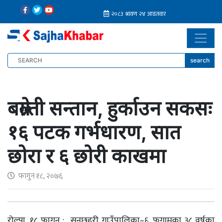
search
बग्रेल्ती सन्तान, हुर्काउन सकसः
१६ पटक गर्भधारण, सात
छोरा र ६ छोरी काखमा
फागुन १८, २०७६
रोल्पा, १८ फागुन : सुनछहरी गाउँपालिका–६, फगामका ३८ वर्षका