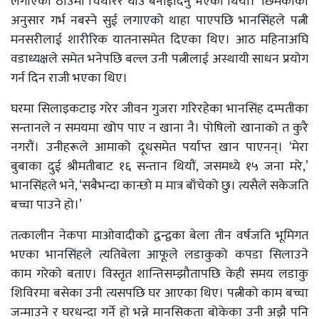
लगाएको ठाउँमा चिथोरेर घाउ बनाईदिनु भएको थियो।’ छिमेकीका
अनुसार गर्भ नबस्ने सुई लगाएको थाहा पाएपछि भानसिंहले पत्नी
मनसरीलाई शारीरिक यातनासमेत दिएका थिए। आठ महिनाअघि
वडाध्यक्षले समेत भनेपछि बल्ल उनी पत्नीलाई अस्थायी साधन प्रयोग
गर्न दिन राजी भएका थिए।
घरमा सिलाइकटाइ गरेर जीवन गुजरा गरिरहेका भानसिंह दम्पतीका
सन्तानले न समयमा खोप पाए न खाना नै। पोषिलो खानाको त कुरै
नगरौं। उनीहरूले आमाको दूधसमेत पर्याप्त खान पाएनन्। ‘मेरा
बुबाका दुई श्रीमतीबाट १६ सन्तान थियौं, जसमध्ये १५ जना मरे,’
भानसिंहले भने, ‘सबैभन्दा कान्छो म मात्र बाँचेको छु। त्यसैले सकेजति
बच्चा पाउने हो।’
तत्कालीन नेकपा माओवादीको द्वन्द्वका बेला तीन वर्षजति भूमिगत
भएका भानसिंहले त्यतिबेला आफूले लडाकुको कपडा सिलाउने
काम गरेको बताए। विस्तृत शान्तिसम्झौतापछि केही समय लडाकु
शिविरमा बसेका उनी त्यसपछि घर आएका थिए। पत्नीको काम बच्चा
जन्माउने र घरधन्दा गर्ने हो भन्ने मानसिकता बोकेका उनी अझै पनि