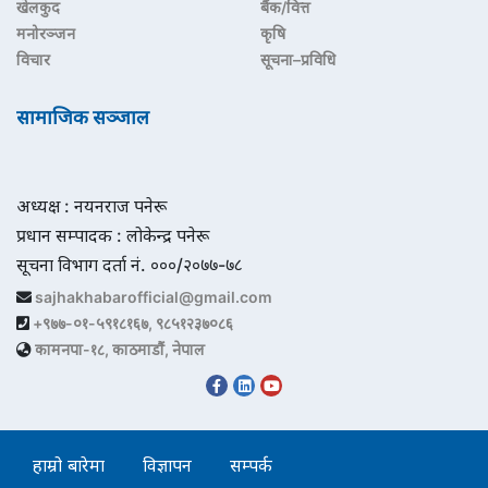
खेलकुद
बैंक/वित्त
मनोरञ्जन
कृषि
विचार
सूचना–प्रविधि
सामाजिक सञ्जाल
अध्यक्ष : नयनराज पनेरू
प्रधान सम्पादक : लोकेन्द्र पनेरू
सूचना विभाग दर्ता नं. ०००/२०७७-७८
sajhakhabarofficial@gmail.com
+९७७-०१-५९१८१६७, ९८५१२३७०८६
कामनपा-१८, काठमाडौं, नेपाल
हाम्रो बारेमा
विज्ञापन
सम्पर्क