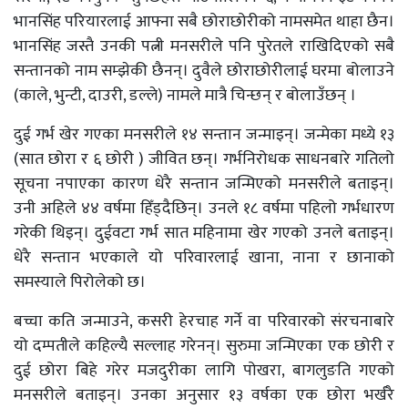
भानसिंह परियारलाई आफ्ना सबै छोराछोरीको नामसमेत थाहा छैन।
भानसिंह जस्तै उनकी पत्नी मनसरीले पनि पुरेतले राखिदिएको सबै
सन्तानको नाम सम्झेकी छैनन्। दुवैले छोराछोरीलाई घरमा बोलाउने
(काले, भुन्टी, दाउरी, डल्ले) नामले मात्रै चिन्छन् र बोलाउँछन् ।
दुई गर्भ खेर गएका मनसरीले १४ सन्तान जन्माइन्। जन्मेका मध्ये १३
(सात छोरा र ६ छोरी ) जीवित छन्। गर्भनिरोधक साधनबारे गतिलो
सूचना नपाएका कारण धेरै सन्तान जन्मिएको मनसरीले बताइन्।
उनी अहिले ४४ वर्षमा हिँड्दैछिन्। उनले १८ वर्षमा पहिलो गर्भधारण
गरेकी थिइन्। दुईवटा गर्भ सात महिनामा खेर गएको उनले बताइन्।
धेरै सन्तान भएकाले यो परिवारलाई खाना, नाना र छानाको
समस्याले पिरोलेको छ।
बच्चा कति जन्माउने, कसरी हेरचाह गर्ने वा परिवारको संरचनाबारे
यो दम्पतीले कहिल्यै सल्लाह गरेनन्। सुरुमा जन्मिएका एक छोरी र
दुई छोरा बिहे गरेर मजदुरीका लागि पोखरा, बागलुङति गएको
मनसरीले बताइन्। उनका अनुसार १३ वर्षका एक छोरा भर्खरै