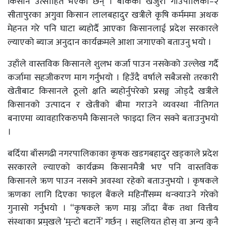
किसान उत्साहित भएका छन् । बाँकेको खजुरा गाउँपालिका–२
सीतापुरका अगुवा किसान लालबहादुर खत्रीले कृषि कर्मममा अथक
मेहनत गरे पनि घाटा ब्यहोर्दै आएका किसानलाई प्रदेश सरकारले
ल्याएको ब्याज अनुदान कार्यक्रमले आशा जगाएको बताउनु भयो ।
उहाँले वास्तविक किसानले शुलभ कर्जा पाउन नसकेको उल्लेख गर्दै
कर्जामा सहजीकरण माग गर्नुभयो । हिउँदै वर्षाले सबैजसो तरकारी
खेतीबाट किसानले ठूलो क्षति ब्यहोर्नुपरेको प्रसङ्ग जोड्दै खत्रीले
किसानको उत्पादन र खेतीको बीमा गराउने व्यवस्था नीतिगत
बनाएमा व्यावहारिकरुपमै किसानले फाइदा लिन सक्ने बताउनुभयो
।
बर्दिया बाँसगढी नगरपालिकाका कृषक खडगबहादुर खड्काले प्रदेश
सरकारले ल्याएको कार्यक्रम किसानमैत्री भए पनि वास्तविक
किसानले ऋण पाउन नसक्ने अवस्था रहेको बताउनुभयो । कृषकले
ऋणका लागि दिएका फाइल बैंकले महिनौँसम्म थन्क्याउने गरेको
गुनासो गर्नुभयो । “कृषकले ऋण माग्न जाँदा बैंक तथा वित्तीय
संस्थाका प्रमुखले ‘मुन्टो बटार्ने’ गर्छन् । सहुलियत होस् वा अन्य कुनै