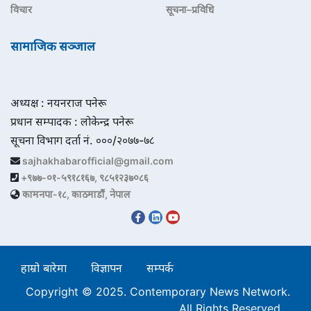
विचार
सूचना–प्रविधि
सामाजिक सञ्जाल
अध्यक्ष : नयनराज पनेरू
प्रधान सम्पादक : लोकेन्द्र पनेरू
सूचना विभाग दर्ता नं. ०००/२०७७-७८
sajhakhabarofficial@gmail.com
+९७७-०१-५९१८१६७, ९८५१२३७०८६
कामनपा-१८, काठमाडौं, नेपाल
हाम्रो बारेमा
विज्ञापन
सम्पर्क
Copyright © 2025. Contemporary News Network.
All Rights Reserved.