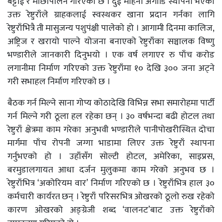
बट्टाई र माछापालन गरिएको छ । दुई महिना अगाडि स्थापना भएको
उक्त रेष्टुराँले ग्राहकलाई स्वस्थकर खाना प्रदान गर्नका लागि
रेष्टुराँभित्रै ती मासुजन्य पशुपंक्षी पालेको हो । आगामी दिनमा कालिज,
अष्ट्रिज र खरायो पाल्ने योजना बनाएको रेष्टुराँका सञ्चालक विष्णु
भण्डारीले जानकारी दिनुभयो । एक वर्ष लगाएर रु पाँच करोड
लगानीमा निर्माण गरिएको उक्त रेष्टुराँमा १० देखि ३०० जना अट्ने
गरी सभाहल निर्माण गरिएको छ ।
बैठक गर्न मिल्ने साना गोप्य कोठादेखि विभिन्न सभा समारोहमा पार्टी
गर्न मिल्ने गरी ठूला हल रहेका छन् । ३० वर्षभन्दा बढी होटल तथा
रेष्टुराँ क्षेत्रमा काम गरेका अनुभवी भण्डारीले पानीपोखरीस्थित दोचा
मार्गमा पाँच रोपनी जग्गा भाडामा लिएर उक्त रेष्टुराँ स्थापना
गर्नुभएको हो । उहाँसँग सोल्टी होटल, अमेरिका, साइप्रस,
बरमुडालगायत आधा दर्जन मुलुकमा काम गरेको अनुभव छ ।
रेष्टुराँभित्र ‘अकोरियम वार’ निर्माण गरिएको छ । रेष्टुराँभित्र हाल ३०
कर्मचारी कार्यरत छन् । रेष्टुराँ परिसरभित्र ओखरको ठूलो रुख रहेको
कारण ओखरको अङ्ग्रेजी शब्द ‘वालनट’बाट उक्त रेष्टुराँको