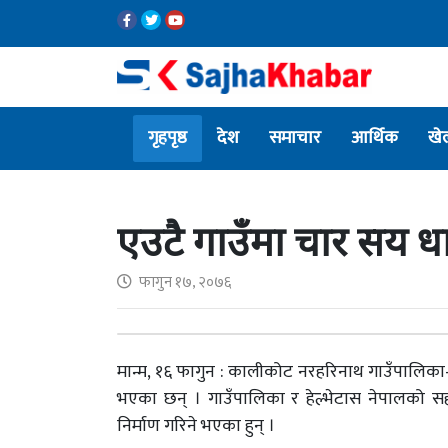
गृहपृष्ठ
देश
समाचार
आर्थिक
खे
एउटै गाउँमा चार सय धार
फागुन १७, २०७६
मान्म, १६ फागुन : कालीकोट नरहरिनाथ गाउँपालिका–९
भएका छन् । गाउँपालिका र हेल्भेटास नेपालको स
निर्माण गरिने भएका हुन् ।