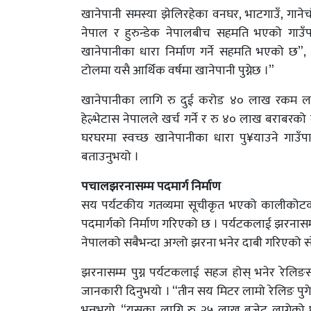
खानेपानी समस्या झेलिरहेका वनघर, भाटगाउँ, गानेचौर
नेपाल र हुरुन्डेक नेपालबीच सहमति भएको गाउँपा
खानेपानीका धारा निर्माण गर्ने सहमति भएको छ”, उह
टोलमा यसै आर्थिक वर्षमा खानेपानी पुग्नेछ ।”
खानेपानीका लागि रु दुई करोड ४० लाख रकम लाग
हेल्भेटास नेपालले खर्च गर्ने र रु ४० लाख बराबरको
घरघरमा स्वच्छ खानेपानीका धारा पु¥याउने गाउँप
बताउनुभयो ।
पचालझरनासम्म पदमार्ग निर्माण
सय पर्यटकीय गतव्यमा सूचीकृत भएको कालीकोटको 
पदमार्गको निर्माण गरिएको छ । पर्यटकलाई झरनासम्म
नेपालको सबैभन्दा अग्लो झरना भनेर दाबी गरिएको 
झरनासम्म पुग्न पर्यटकलाई सहज होस् भनेर रेलिङ
जानकारी दिनुभयो । “तीन सय मिटर लामो रेलिङ पुगे
भन्नुभयो, “यसका लागि रु २५ लाख बजेट लागेको