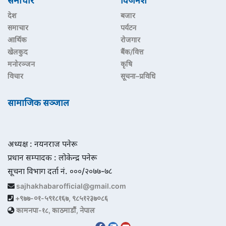
समाचार
विजनेश
देश
बजार
समाचार
पर्यटन
आर्थिक
रोजगार
खेलकुद
बैंक/वित्त
मनोरञ्जन
कृषि
विचार
सूचना–प्रविधि
सामाजिक सञ्जाल
अध्यक्ष : नयनराज पनेरू
प्रधान सम्पादक : लोकेन्द्र पनेरू
सूचना विभाग दर्ता नं. ०००/२०७७-७८
sajhakhabarofficial@gmail.com
+९७७-०१-५९१८१६७, ९८५१२३७०८६
कामनपा-१८, काठमाडौं, नेपाल