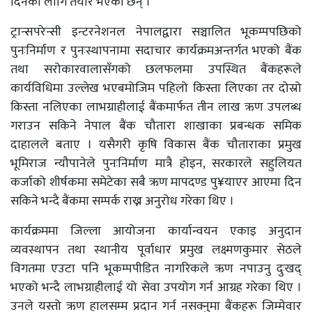
दिनका लागि तयार भएका छन् ।
ट्रान्सपरेन्सी इन्टरनेशनल नेपालद्वारा सञ्चालित भूकम्पपछिको
पुनःनिर्माण र पुनःस्थापनामा सदाचार कार्यक्रमअन्तर्गत भएको बैंक
तथा सरोकारवालासँगको छलफलमा उपस्थित बैंकहरूले
कार्यविधिमा उल्लेख भएबमोजिम पहिलो किस्ता लिएका तर दोस्रो
किस्ता नलिएका लाभग्राहीलाई बैंकमार्फत तीन लाख ऋण उपलब्ध
गराउन सकिने नेपाल बैंक चौतारा शाखाका प्रबन्धक समिक
दाहालले बताए । यसैगरी कृषि विकास बैंक चौताराका प्रमुख
भूमिराज न्यौपानेले पुनःनिर्माण मात्रै होइन, सरकारले सहुलियत
कर्जाको शीर्षकमा समेटेका सबै ऋण मापदण्ड पु¥याएर आएमा दिन
सकिने भन्दै बैंकमा सम्पर्क राख्न अनुरोध गरेका थिए ।
कार्यक्रममा जिल्ला आयोजना कार्यान्वयन एकाइ अनुदान
व्यवस्थापन तथा स्थानीय पूर्वाधार प्रमुख लक्ष्मणकुमार सेठले
विगतमा एउटा पनि भूकम्पपीडित नागरिकले ऋण नपाउनु दुःखद्
भएको भन्दै लाभग्राहीलाई यो सेवा उपयोग गर्न आग्रह गरेका थिए ।
उनले यस्तो ऋण हालसम्म प्रदान गर्न नसक्नुमा बैंकहरू जिम्मेवार