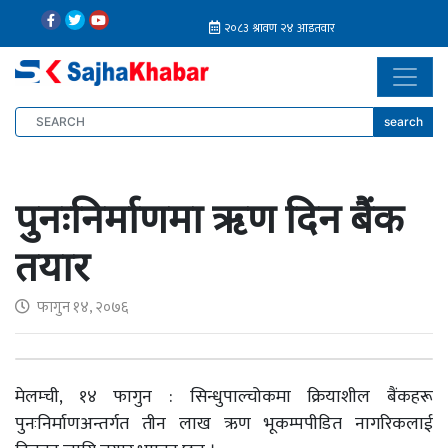
search
पुनःनिर्माणमा ऋण दिन बैंक
तयार
फागुन १४, २०७६
मेलम्ची, १४ फागुन : सिन्धुपाल्चोकमा क्रियाशील बैंकहरू
पुनःनिर्माणअन्तर्गत तीन लाख ऋण भूकम्पपीडित नागरिकलाई