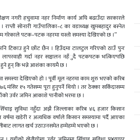
रीक्षण नगरी हचुवामा नहर निर्माण कार्य अघि बढाउँदा सरकारले
 राप्ती सोनारी गाउँपालिका–८ का वडाध्यक्ष खुमबहादुर बस्नेत
मा काम गरेकाले पटक–पटक नहरमा यस्तो समस्या देखिएको छ ।”
पनि टिकाउ हुने छाँट छैन । हिउँदमा टालटुल गरिएको ठाउँ पुनः
मा लापरवाही गर्दा नहर सञ्चालन नहँुदै पटकपटक भत्किएपछि
ुने हुन् कि भन्ने आशंका कायमै छ ।
 नहरमा समस्या देखिएको हो । पूर्वी मूल नहरमा काम शुरु भएको करिब
७६ मंसिर १५ गतेसम्म पूरा हुनुपर्ने थियो । तर ठेक्का सकिँदासम्म
हाँको उर्वर जमिन आकाशे पानीको भरमा छ ।
र सिँचाइ सुविधा नहुँदा अझै जिल्लाका करिब ४६ हजार किसान
 वर्षमा खडेरी र अत्यधिक वर्षाले किसान समस्यामा पर्दै आएका
तीबाट लागत खर्च उठाउनसमेत हम्मेहम्मे भएको छ ।
् । यहाँको खेतीयोग्य उर्वर जमिनमा सिँचाइ सुविधा पु¥याएर