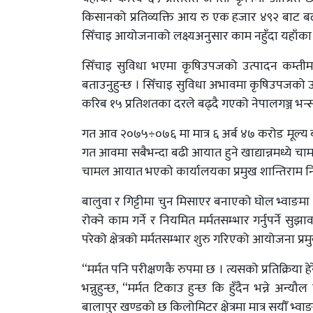
किसानको प्रतिव्यक्ति आय रु एक हजार ४९२ बाट बढ
सिँचाइ आयोजनाको लक्ष्यअनुसार काम नहुँदा यहाँका कि
सिँचाइ सुविधा भएमा कृषिउपजको उत्पादन कम्तीमा द
बताउनुहुन्छ । सिँचाइ सुविधा अभावमा कृषिउपजको उत
करिब १५ प्रतिशतका दरले बढ्दै गएको नेपालगञ्ज भन
गत आव २०७५÷०७६ मा मात्र ६ अर्ब ४७ करोड मूल्
गत आवमा सबैभन्दा बढी आयात हुने खाद्यान्नमध्ये च
चामल आयात भएको कार्यालयका प्रमुख शान्तिराम न
बालुवा र गिट्टीमा चुन मिसाएर बनाएको घोल भ्वाङमा 
रोक्ने काम गर्ने र नियमित मर्मतसम्भार गर्नुपर्ने
परेको क्षेत्रको मर्मतसम्भार शुरु गरिएको आयोजना प्
“मर्मत पनि परीक्षणकै रुपमा छ । त्यसको प्रतिक्रिया हेर
भन्नुहुन्छ, “मर्मत टिकाउ हुन्छ कि हुँदैन भन्ने 
बालापुर खण्डको छ किलोमिटर क्षेत्रमा मात्र सयौँ भ्