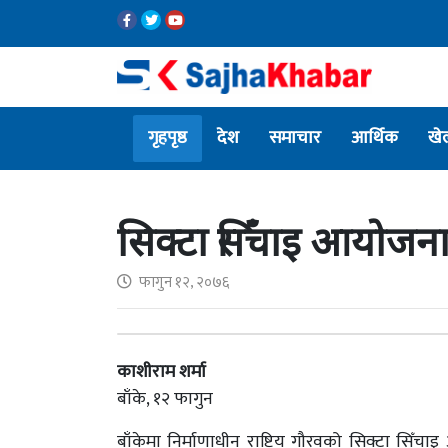
गृहपृष्ठ
देश
समाचार
आर्थिक
खे
सिक्टा सिँचाइ आयोजनाक
फागुन १२, २०७६
काशीराम शर्मा
बाँके, १२ फागुन
बाँकेमा निर्माणाधीन राष्ट्रिय गौरवको सिक्टा सि