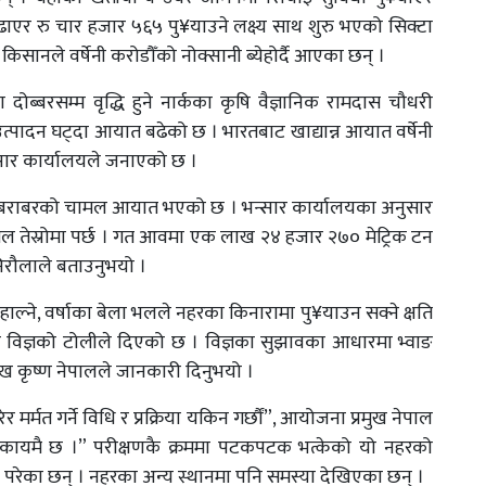
ाएर रु चार हजार ५६५ पु¥याउने लक्ष्य साथ शुरु भएको सिक्टा
सानले वर्षेनी करोडौँको नोक्सानी ब्येहोर्दै आएका छन् ।
ोब्बरसम्म वृद्धि हुने नार्कका कृषि वैज्ञानिक रामदास चौधरी
्पादन घट्दा आयात बढेको छ । भारतबाट खाद्यान्न आयात वर्षेनी
्सार कार्यालयले जनाएको छ ।
य बराबरको चामल आयात भएको छ । भन्सार कार्यालयका अनुसार
ामल तेस्रोमा पर्छ । गत आवमा एक लाख २४ हजार २७० मेट्रिक टन
िरौलाले बताउनुभयो ।
हाल्ने, वर्षाका बेला भलले नहरका किनारामा पु¥याउन सक्ने क्षति
 सुझाव विज्ञको टोलीले दिएको छ । विज्ञका सुझावका आधारमा भ्वाङ
रमुख कृष्ण नेपालले जानकारी दिनुभयो ।
ेर मर्मत गर्ने विधि र प्रक्रिया यकिन गर्छौं”, आयोजना प्रमुख नेपाल
अन्यौल कायमै छ ।” परीक्षणकै क्रममा पटकपटक भत्केको यो नहरको
वाङ परेका छन् । नहरका अन्य स्थानमा पनि समस्या देखिएका छन् ।