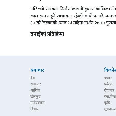
पछिल्लो समयमा निर्माण कम्पनी कुमार कालिका जे
काम सम्पन्न हुने सम्भावना रहेको आयोजनाले जन
१७ गते ठेक्काको म्याद १४ महिनाअर्थात् २०७७ पुसस
तपाईको प्रतिक्रिया
समाचार
विजने
देश
बजार
समाचार
पर्यटन
आर्थिक
रोजगार
खेलकुद
बैंक/वित्त
मनोरञ्जन
कृषि
विचार
सूचना–प्