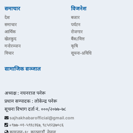
समाचार
विजनेश
देश
बजार
समाचार
पर्यटन
आर्थिक
रोजगार
खेलकुद
बैंक/वित्त
मनोरञ्जन
कृषि
विचार
सूचना–प्रविधि
सामाजिक सञ्जाल
अध्यक्ष : नयनराज पनेरू
प्रधान सम्पादक : लोकेन्द्र पनेरू
सूचना विभाग दर्ता नं. ०००/२०७७-७८
sajhakhabarofficial@gmail.com
+९७७-०१-५९१८१६७, ९८५१२३७०८६
कामनपा-१८, काठमाडौं, नेपाल