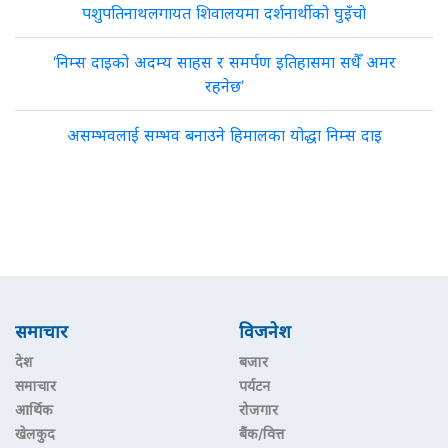
पशुपतिनाथलगायत शिवालयमा दर्शनार्थीको घुइँचो
‘निम्स दाइको अदम्य साहस र समर्पण इतिहासमा सधैँ अमर
रहनेछ’
असम्भवलाई सम्भव बनाउने हिमालका योद्धा निम्स दाइ
समाचार
विजनेश
देश
बजार
समाचार
पर्यटन
आर्थिक
रोजगार
खेलकुद
बैंक/वित्त