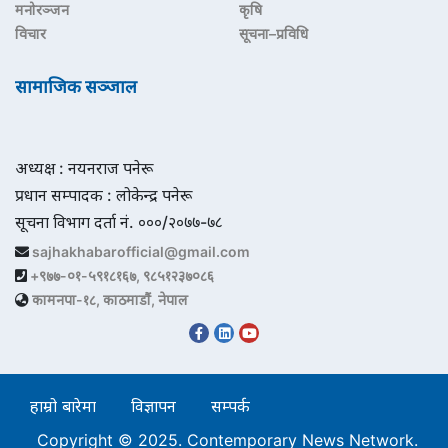
मनोरञ्जन
कृषि
विचार
सूचना–प्रविधि
सामाजिक सञ्जाल
अध्यक्ष : नयनराज पनेरू
प्रधान सम्पादक : लोकेन्द्र पनेरू
सूचना विभाग दर्ता नं. ०००/२०७७-७८
sajhakhabarofficial@gmail.com
+९७७-०१-५९१८१६७, ९८५१२३७०८६
कामनपा-१८, काठमाडौं, नेपाल
हाम्रो बारेमा
विज्ञापन
सम्पर्क
Copyright © 2025. Contemporary News Network.