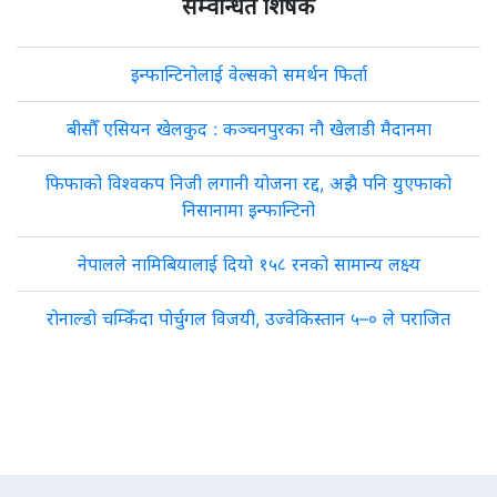
सम्वन्धित शिर्षक
इन्फान्टिनोलाई वेल्सको समर्थन फिर्ता
बीसौँ एसियन खेलकुद : कञ्चनपुरका नौ खेलाडी मैदानमा
फिफाको विश्वकप निजी लगानी योजना रद्द, अझै पनि युएफाको
निसानामा इन्फान्टिनो
नेपालले नामिबियालाई दियो १५८ रनको सामान्य लक्ष्य
रोनाल्डो चम्किँदा पोर्चुगल विजयी, उज्वेकिस्तान ५–० ले पराजित