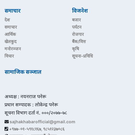
समाचार
विजनेश
देश
बजार
समाचार
पर्यटन
आर्थिक
रोजगार
खेलकुद
बैंक/वित्त
मनोरञ्जन
कृषि
विचार
सूचना–प्रविधि
सामाजिक सञ्जाल
अध्यक्ष : नयनराज पनेरू
प्रधान सम्पादक : लोकेन्द्र पनेरू
सूचना विभाग दर्ता नं. ०००/२०७७-७८
sajhakhabarofficial@gmail.com
+९७७-०१-५९१८१६७, ९८५१२३७०८६