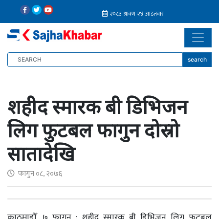
search
शहीद स्मारक बी डिभिजन
लिग फुटबल फागुन दोस्रो
सातादेखि
फागुन ०८, २०७६
काठमाडौँ, ७ फागुन : शहीद स्मारक बी डिभिजन लिग फुटबल