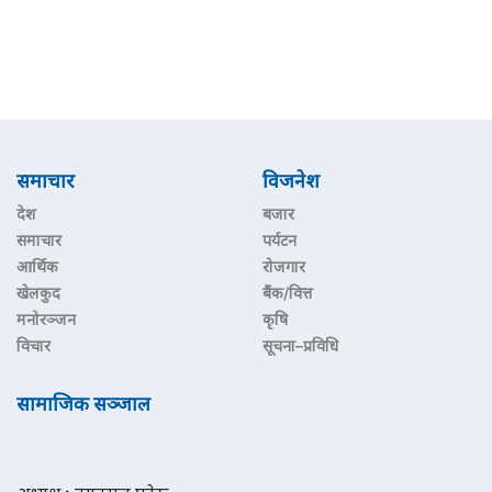
समाचार
विजनेश
देश
बजार
समाचार
पर्यटन
आर्थिक
रोजगार
खेलकुद
बैंक/वित्त
मनोरञ्जन
कृषि
विचार
सूचना–प्रविधि
सामाजिक सञ्जाल