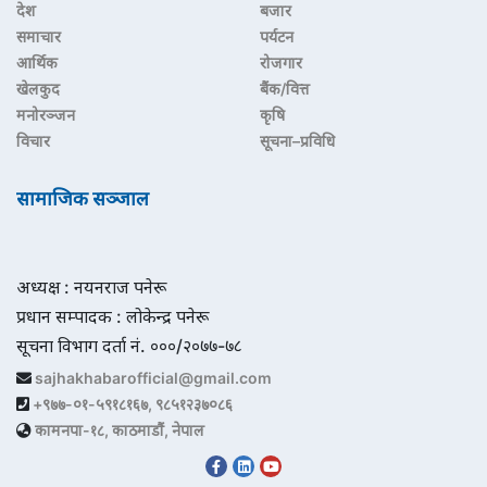
देश
बजार
समाचार
पर्यटन
आर्थिक
रोजगार
खेलकुद
बैंक/वित्त
मनोरञ्जन
कृषि
विचार
सूचना–प्रविधि
सामाजिक सञ्जाल
अध्यक्ष : नयनराज पनेरू
प्रधान सम्पादक : लोकेन्द्र पनेरू
सूचना विभाग दर्ता नं. ०००/२०७७-७८
sajhakhabarofficial@gmail.com
+९७७-०१-५९१८१६७, ९८५१२३७०८६
कामनपा-१८, काठमाडौं, नेपाल