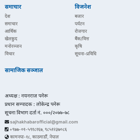
समाचार
विजनेश
देश
बजार
समाचार
पर्यटन
आर्थिक
रोजगार
खेलकुद
बैंक/वित्त
मनोरञ्जन
कृषि
विचार
सूचना–प्रविधि
सामाजिक सञ्जाल
अध्यक्ष : नयनराज पनेरू
प्रधान सम्पादक : लोकेन्द्र पनेरू
सूचना विभाग दर्ता नं. ०००/२०७७-७८
sajhakhabarofficial@gmail.com
+९७७-०१-५९१८१६७, ९८५१२३७०८६
कामनपा-१८, काठमाडौं, नेपाल