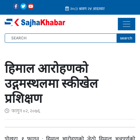
search
हिमाल आरोहणको
उद्गमस्थलमा स्की खेल
प्रशिक्षण
फागुन ०२, २०७६
पोखरा, १ फागुन : हिमाल आरोहणको जेठो हिमाल अन्नपूर्णको