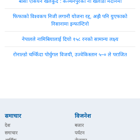
बीसौँ एसियन खेलकुद : कञ्चनपुरका नौ खेलाडी मैदानमा
फिफाको विश्वकप निजी लगानी योजना रद्द, अझै पनि युएफाको
निसानामा इन्फान्टिनो
नेपालले नामिबियालाई दियो १५८ रनको सामान्य लक्ष्य
रोनाल्डो चम्किँदा पोर्चुगल विजयी, उज्वेकिस्तान ५–० ले पराजित
समाचार
विजनेश
देश
बजार
समाचार
पर्यटन