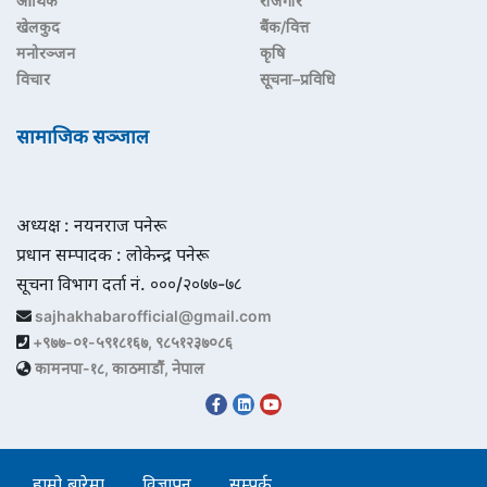
आर्थिक
रोजगार
खेलकुद
बैंक/वित्त
मनोरञ्जन
कृषि
विचार
सूचना–प्रविधि
सामाजिक सञ्जाल
अध्यक्ष : नयनराज पनेरू
प्रधान सम्पादक : लोकेन्द्र पनेरू
सूचना विभाग दर्ता नं. ०००/२०७७-७८
sajhakhabarofficial@gmail.com
+९७७-०१-५९१८१६७, ९८५१२३७०८६
कामनपा-१८, काठमाडौं, नेपाल
हाम्रो बारेमा
विज्ञापन
सम्पर्क