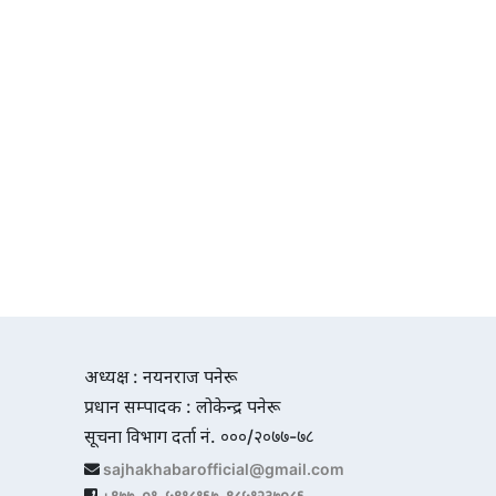
अध्यक्ष : नयनराज पनेरू
प्रधान सम्पादक : लोकेन्द्र पनेरू
सूचना विभाग दर्ता नं. ०००/२०७७-७८
sajhakhabarofficial@gmail.com
+९७७-०१-५९१८१६७, ९८५१२३७०८६