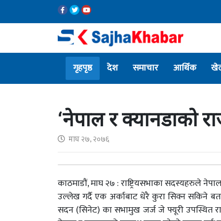
गृहपृष्ठ
देश
समाचार
आर्थिक
खे
‘नेपाल र क्यानडाको रा
माघ २७, २०७६
काठमाडौं, माघ २७ : राष्ट्रियसभाका सदस्यहरुले नेप
उल्लेख गर्दै एक अर्काबाट धेरै कुरा सिक्न सकिने
सदन (सिनेट) का सभामुख जर्ज जे फ्यूरी उपस्थित 