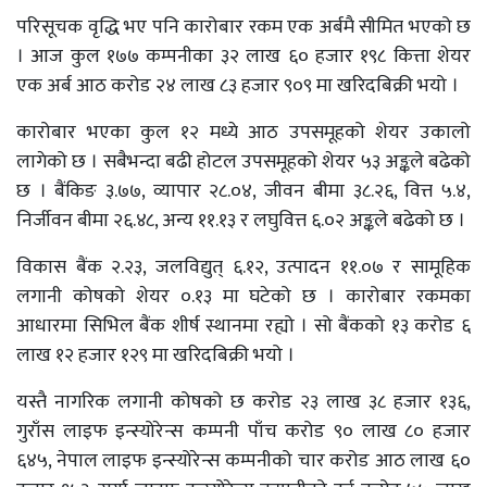
परिसूचक वृद्धि भए पनि कारोबार रकम एक अर्बमै सीमित भएको छ
। आज कुल १७७ कम्पनीका ३२ लाख ६० हजार १९८ कित्ता शेयर
एक अर्ब आठ करोड २४ लाख ८३ हजार ९०९ मा खरिदबिक्री भयो ।
कारोबार भएका कुल १२ मध्ये आठ उपसमूहको शेयर उकालो
लागेको छ । सबैभन्दा बढी होटल उपसमूहको शेयर ५३ अङ्कले बढेको
छ । बैंकिङ ३.७७, व्यापार २८.०४, जीवन बीमा ३८.२६, वित्त ५.४,
निर्जीवन बीमा २६.४८, अन्य ११.१३ र लघुवित्त ६.०२ अङ्कले बढेको छ ।
विकास बैंक २.२३, जलविद्युत् ६.१२, उत्पादन ११.०७ र सामूहिक
लगानी कोषको शेयर ०.१३ मा घटेको छ । कारोबार रकमका
आधारमा सिभिल बैंक शीर्ष स्थानमा रह्यो । सो बैंकको १३ करोड ६
लाख १२ हजार १२९ मा खरिदबिक्री भयो ।
यस्तै नागरिक लगानी कोषको छ करोड २३ लाख ३८ हजार १३६,
गुराँस लाइफ इन्स्योरेन्स कम्पनी पाँच करोड ९० लाख ८० हजार
६४५, नेपाल लाइफ इन्स्योरेन्स कम्पनीको चार करोड आठ लाख ६०