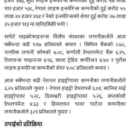
हजार १७३, सूर्या लाइफ इन्स्योरेन्स कम्पनीको दुई करोड ५७ लाख
चार हजार ५३८, नेपाल लाइफ इन्स्योरेन्स कम्पनीको दुई करोड ५५
लाख २० हजार ४६१ र नेको इन्स्योरेन्सको शेयर दुई करोड २७ लाख
३५ हजार ९१३ मा खरिदबिक्री भयो ।
सपोर्ट माइक्रोफाइनान्स वित्तीय संस्थाका लगानीकर्ताले आज
सबैभन्दा बढी ९.९७ प्रतिशतले कमाए । सिभिल बैंकको ८.७८,
नागरिक लगानी कोषको ७.०८, कर्णाली डेभलपमेन्ट बैंक ६.२५,
रिलायन्स फाइनान्स ४.९६, साल्ट ट्रेडिङ कर्पोरेशन ४.४० र गुराँस
लाइफ इन्स्योरेन्स कम्पनीको शेयर ४.०८ प्रतिशतले कमाए ।
आज सबैभन्दा बढी नेशनल हाइड्रोपावर कम्पनीका लगानीकर्ताले
६.२५ प्रतिशतले गुमाए । नेपाल हाइड्रो डेभलपर्स ६.०१, सानिमा माई
हाइड्रोपावर ५.२८, दिव्यश्वरी हाइड्रोपावर ५.२६, सप्तकोशी
डेभलपमेन्ट ४.६३ र हिमालयन पावर पार्टनर कम्पनीका
लगानीकर्ताले ३.८९ प्रतिशतले गुमाए ।
तपाईको प्रतिक्रिया