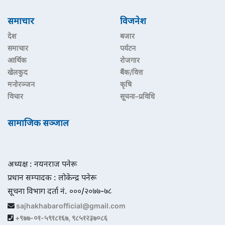
समाचार
विजनेश
देश
बजार
समाचार
पर्यटन
आर्थिक
रोजगार
खेलकुद
बैंक/वित्त
मनोरञ्जन
कृषि
विचार
सूचना–प्रविधि
सामाजिक सञ्जाल
अध्यक्ष : नयनराज पनेरू
प्रधान सम्पादक : लोकेन्द्र पनेरू
सूचना विभाग दर्ता नं. ०००/२०७७-७८
sajhakhabarofficial@gmail.com
+९७७-०१-५९१८१६७, ९८५१२३७०८६