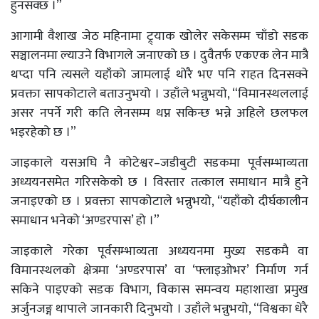
हुनसक्छ ।”
आगामी वैशाख जेठ महिनामा ट्र्याक खोलेर सकेसम्म चाँडो सडक
सञ्चालनमा ल्याउने विभागले जनाएको छ । दुवैतर्फ एकएक लेन मात्रै
थप्दा पनि त्यसले यहाँको जामलाई थोरै भए पनि राहत दिनसक्ने
प्रवक्ता सापकोटाले बताउनुभयो । उहाँले भन्नुभयो, “विमानस्थललाई
असर नपर्ने गरी कति लेनसम्म थप्न सकिन्छ भन्ने अहिले छलफल
भइरहेको छ ।”
जाइकाले यसअघि नै कोटेश्वर–जडीबुटी सडकमा पूर्वसम्भाव्यता
अध्ययनसमेत गरिसकेको छ । विस्तार तत्काल समाधान मात्रै हुने
जनाइएको छ । प्रवक्ता सापकोटाले भन्नुभयो, “यहाँको दीर्घकालीन
समाधान भनेको ‘अण्डरपास’ हो ।”
जाइकाले गरेका पूर्वसम्भाव्यता अध्ययनमा मुख्य सडकमै वा
विमानस्थलको क्षेत्रमा ‘अण्डरपास’ वा ‘फ्लाइओभर’ निर्माण गर्न
सकिने पाइएको सडक विभाग, विकास समन्वय महाशाखा प्रमुख
अर्जुनजङ्ग थापाले जानकारी दिनुभयो । उहाँले भन्नुभयो, “विश्वका धेरै