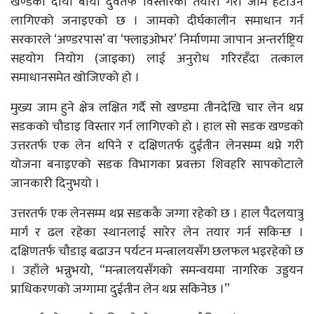
खण्डको दायाँ बायाँ दुवैतर्फ विस्तारको तयारी गरी जाम हटाउन
लागिएको जनाइएको छ । जामको दीर्घकालीन समाधान गर्न
सरकारले ‘अण्डरपास’ वा ‘फ्लाइओभर’ निर्माणमा जापान अन्तर्राष्ट्रिय
सहयोग नियोग (जाइका) लाई अनुरोध गरिरहँदा तत्काल
समाधानसमेत खोजिएको हो ।
मुख्य जाम हुने क्षेत्र लक्षित गर्दै सो खण्डमा तीनदेखि चार लेन थप्न
सडकको चौडाइ विस्तार गर्न लागिएको हो । हाल सो सडक खण्डको
उत्तरतर्फ एक लेन थपिने र दक्षिणतर्फ दुईतीन लेनसम्म थप्ने गरी
योजना बनाइएको सडक विभागका प्रवक्ता शिवहरि सापकोटाले
जानकारी दिनुभयो ।
उत्तरतर्फ एक लेनसम्म थप्न सडककै जग्गा रहेको छ । हाल पैदलयात्रु
मार्ग र ढल रहेका स्थानलाई सारेर लेन तयार गर्न सकिन्छ ।
दक्षिणतर्फ चौडाइ बढाउन पर्यटन मन्त्रालयसँग छलफल भइरहेको छ
। उहाँले भन्नुभयो, “मन्त्रालयसँगको समन्वयमा नागरिक उड्डयन
प्राधिकरणको जग्गामा दुईतीन लेन थप्न सकिनेछ ।”