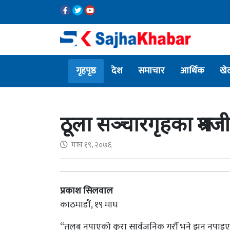
गृहपृष्ठ
देश
समाचार
आर्थिक
खे
ठूला सञ्चारगृहका श्रमजी
माघ १९, २०७६
प्रकाश सिलवाल
काठमाडौं, १९ माघ
“तलब नपाएको कुरा सार्वजनिक गरौँ भने झन् नपाइएला भ