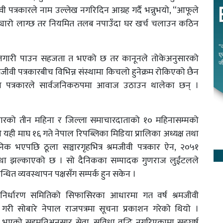
 पत्रकारले नाम उल्लेख नगरिदिन आग्रह गर्दै भन्नुभयो, “आफूले
 अप्ठ्यारो लाग्छ तर नियमित तलब नपाउँदा घर खर्च चलाउन कठिन
रले रोजगारी पाउन सहजता त भएको छ तर कानूनले तोकेअनुसारको
रमजीवी पत्रकारबीच विभिन्न संस्थामा किचलो हुनेक्रम रोकिएको छैन
 पत्रकारले सार्वजनिकरुपमा आवाज उठाउन थालेका छन् ।
पत्रकारको तीन महिना र जिल्ला समाचारदाताको १० महिनासम्मको
ही माघ १६ गते नेपाल रिपब्लिका मिडिया प्रालिका अध्यक्ष तथा
वजनिक भएपछि ठूला सञ्चारगृहभित्र श्रमजीवी पत्रकार ऐन, २०५१
स्था झल्काएको छ । सो दैनिकका सम्पादक गुणराज लुईंटलले
्धित व्यवस्थापन पक्षसँग सम्पर्क हुन सकेन ।
 निर्धारण समितिको सिफासिरका आधारमा गत वर्ष श्रमजीवी
ि गरी सोबारे नेपाल राजपत्रमा सूचना प्रकाशन गरेको थियो ।
ा भएको सहमतिअनुसार सेवा, सुविधा वृद्धि नगरिएकामा सङ्घर्ष