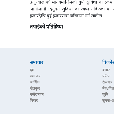
उजुरवालाको मागबमोजिमको कुनै सुविधा वा रकम वा अ
जानीजानी दिनुपर्ने सुविधा वा रकम नदिएको वा गर
हजारदेखि दुई हजारसम्म जरिवाना गर्न सक्नेछ ।
तपाईको प्रतिक्रिया
समाचार
विजने
देश
बजार
समाचार
पर्यटन
आर्थिक
रोजगार
खेलकुद
बैंक/वित्त
मनोरञ्जन
कृषि
विचार
सूचना–प्