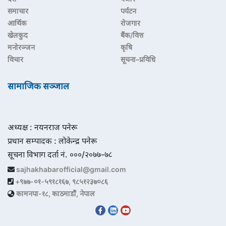
समाचार
पर्यटन
आर्थिक
रोजगार
खेलकुद
बैंक/वित्त
मनोरञ्जन
कृषि
विचार
सूचना–प्रविधि
सामाजिक सञ्जाल
अध्यक्ष : नयनराज पनेरू
प्रधान सम्पादक : लोकेन्द्र पनेरू
सूचना विभाग दर्ता नं. ०००/२०७७-७८
sajhakhabarofficial@gmail.com
+९७७-०१-५९१८१६७, ९८५१२३७०८६
कामनपा-१८, काठमाडौं, नेपाल