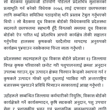
सो बैठकमा मुख्यमन्त्री डोरमणि पौडेलले प्रदेशभित्र सुशासनको
प्रत्याभूति गर्न बनेको विधेयक २०७६ लाई दफावार छलफलका
लागि सम्बन्धित समितिमा पठाइयोस् भनि प्रस्ताब टेबुल गर्नुभएको
थियो । सो बैठकमा दूध विकास बोर्डको विधेयकमाथि प्रदेशसभा
सदस्यले छलफलमा सहभागी हुँदै विगतको समयमा दूध विकास
बोर्डको ऐन पारित भई प्रदेशभित्र आफ्नो कार्यक्षेत्र तोकी सञ्चालन
गर्नुपर्नेमा हालसम्म कृषकको घरदैलोमा मापदण्ड अनुरुपको
कार्यक्रम पु¥याउन नसकेकामा चिन्ता व्यक्त गर्नुभयो ।
प्रदेशससभा सदस्यहरूले दूध विकास बोर्डले प्रदेशका १३ जिल्लामा
विपन्न कृषक परिवारको छनोट गरी पशुपालनलाई क्रमशः अनुदान
उपलब्ध गराउन, दूध उत्पादन क्षेत्रमा चिस्यान केन्द्रको स्थापना गर्न र
कृषकले उत्पादन गरेको धुलो दूधलाई प्याकिङ गरी अन्तरराष्ट्रिय
बजारसम्म पु¥याउने प्रविधि भित्र्याउन सरकारलाई आग्रह गर्नुभयो ।
उहाँहरूले सम्बन्धित जिल्लामा कर्मचारीको नियुक्ति, विकास बोर्डको
कार्यक्षेत्रले गर्ने कार्यसम्पादन, कृषि सडकको अनुदान, पशु उपचार
सेवा र प्रशासकीय भवन एवं प्रशासनिक व्यवस्थापनको लागि