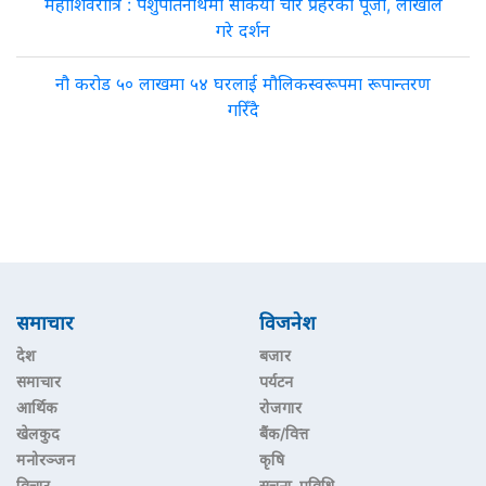
महाशिवरात्रि : पशुपतिनाथमा सकियो चार प्रहरको पूजा, लाखौँले
गरे दर्शन
नौ करोड ५० लाखमा ५४ घरलाई मौलिकस्वरूपमा रूपान्तरण
गरिँदै
समाचार
विजनेश
देश
बजार
समाचार
पर्यटन
आर्थिक
रोजगार
खेलकुद
बैंक/वित्त
मनोरञ्जन
कृषि
विचार
सूचना–प्रविधि