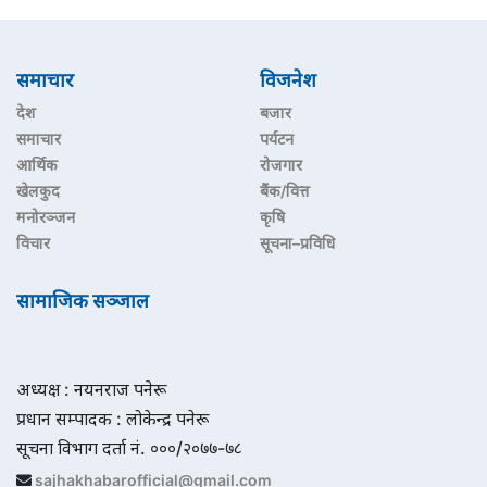
समाचार
विजनेश
देश
बजार
समाचार
पर्यटन
आर्थिक
रोजगार
खेलकुद
बैंक/वित्त
मनोरञ्जन
कृषि
विचार
सूचना–प्रविधि
सामाजिक सञ्जाल
अध्यक्ष : नयनराज पनेरू
प्रधान सम्पादक : लोकेन्द्र पनेरू
सूचना विभाग दर्ता नं. ०००/२०७७-७८
sajhakhabarofficial@gmail.com