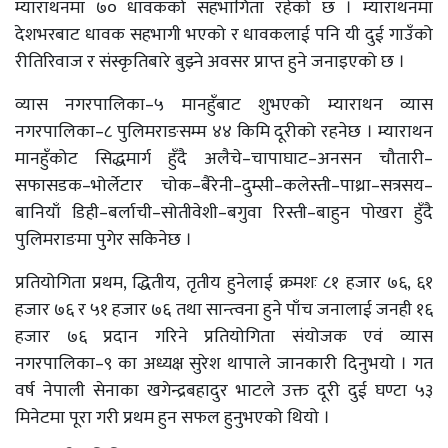
म्याराथनमा ७० धावकको सहभागिता रहेको छ । म्याराथनमा
देशभरबाट धावक सहभागी भएको र धावकलाई पनि यी दुई गाउँको
रीतिरिवाज र संस्कृतिबारे बुझ्ने अवसर प्राप्त हुने जनाइएको छ ।
व्यास नगरपालिका–५ मानहुँबाट शुभएको म्याराथन व्यास
नगरपालिका–८ पुलिमराङसम्म ४४ किमि दूरीको रहनेछ । म्याराथन
मानहुँकोट सिद्धमार्ग हुँदै अलैचे–चापाघाट–अनसन चौतारी–
सफासडक–भोर्लेटार चोक–बैरेनी–दुम्सी–कलेस्ती–पाथ्रा–सत्रसय–
बानियाँ डिही–बर्लाची–सोतीवेशी–बगुवा रिस्ती–बाहुन पोखरा हुँदै
पुलिमराङमा पुगेर सकिनेछ ।
प्रतियोगिता प्रथम, द्धितीय, तृतीय हुनेलाई क्रमशः ८१ हजार ७६, ६१
हजार ७६ र ५१ हजार ७६ तथा सान्त्वना हुने पाँच जनालाई जनही १६
हजार ७६ प्रदान गरिने प्रतियोगिता संयोजक एवं व्यास
नगरपालिका–९ का अध्यक्ष सुरेश थापाले जानकारी दिनुभयो । गत
वर्ष नेपाली सेनाका खगेन्द्रबहादुर भाटले उक्त दूरी दुई घण्टा ५३
मिनेटमा पूरा गरी प्रथम हुन सफल हुनुभएको थियो ।