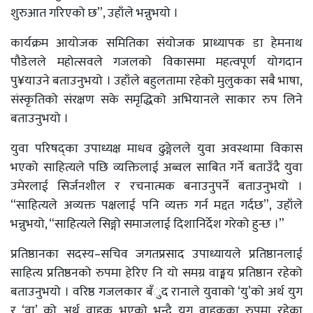
शुरुआत गरिएको छ”, उहाँले भन्नुभयो ।
कार्यक्रम आयोजक समितिका संयोजक प्राध्यापक डा हेमनाथ
पौडेलले महोत्सवले गजलको विकासमा महत्वपूर्ण योगदान
पु¥याउने बताउनुभयो । उहाँले बहुलतामा रहेको मुलुकका सबै भाषा,
संस्कृतिको संरक्षण सके समृद्धिको अभियानले साकार रुप लिने
बताउनुभयो ।
युवा परिषद्का उपाध्यक्ष माधव ढुङ्गेलले युवा अवस्थामा विकास
भएको साहित्यले पछि व्यक्तिलाई अब्वल साबित गर्ने बताउँदै युवा
उमेरलाई सिर्जनशील र रचनात्मक बनाउनुपर्ने बताउनुभयो ।
“साहित्यले अव्यक्त पक्षलाई पनि व्यक्त गर्न मद्दत गर्दछ”, उहाँले
भन्नुभयो, “साहित्यले सिङ्गो समाजलाई दिशानिर्देश गरेको हुन्छ ।”
प्रतिष्ठानका सदस्य–सचिव जगतप्रसाद उपाध्यायले प्रतिष्ठानलाई
साहित्य प्रतिष्ठनको रुपमा हेरिए नि यो समग्र वाङ्मय प्रतिष्ठान रहेको
बताउनुभयो । वरिष्ठ गजलकार बँुद रानाले युवाको ‘यु’को अर्थ युग
र ‘वा’ को अर्थ वाहक भएको भन्दै युग वाहकका रुपमा रहेका