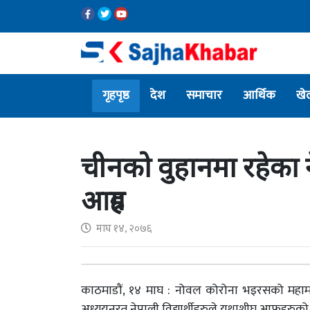
गृहपृष्ठ
देश
समाचार
आर्थिक
खे
चीनको वुहानमा रहेका न
आग्रह
माघ १४, २०७६
काठमाडौं, १४ माघ : नोवल कोरोना भइरसको महामारीक
अध्ययनरत नेपाली विद्यार्थीहरुले यथाशीघ्र आफूहरुको