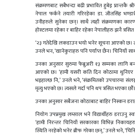
संक्रमणबाट सबैभन्दा बढी प्रभावित हुबेइ प्रान्तकै
नेपाल फर्कने तयारी गरिरहेका डा. जीतसिंह भण
उनीहरुले सुनेका छन्। साथै त्यहाँ संक्रमणका क
होस्टलमा रहेका र बाहिर रहेका नेपालीहरु झनै त्रसि
‘२३ गतेदेखि लकडाउन भयो भनेर सूचना आएको छ। त्
उनले भन, ‘खानेकुराहरु पनि पर्याप्त छैन। चिनियाँ 
उनका अनुसार सुरुमा फेब्रुअरी १३ सम्मका लागि
आएको छ। ‘हामी यसरी कति दिन कोठामा थुनिएर बस
भइहाल्छ नि,’ उनले भने, ‘संक्रमितको उपचारमा सं
मृत्यु भएको छ। त्यसले गर्दा पनि थप त्रसित भएका छौं।
उनका अनुसार सबैजना कोठाबाट बाहिर निस्कन डरा
नियोग उपप्रमुख लम्साल भने विद्यार्थीहरु डराउनु 
‘हामी निरन्तर चिनियाँ सरकारका विभिन्न निकायहरुसँ
स्थिति नरहेको भनेर ब्रीफ गरेका छन्,’ उनले भने, ‘चिन