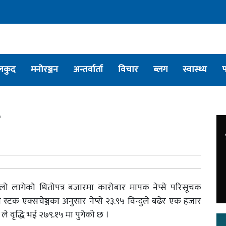
लकुद
मनोरञ्जन
अन्तर्वार्ता
विचार
ब्लग
स्वास्थ्य
लो लागेको धितोपत्र बजारमा कारोबार मापक नेप्से परिसूचक
 स्टक एक्सचेञ्जका अनुसार नेप्से २३.९५ विन्दुले बढेर एक हजार
ले वृद्धि भई २७९.१५ मा पुगेको छ ।