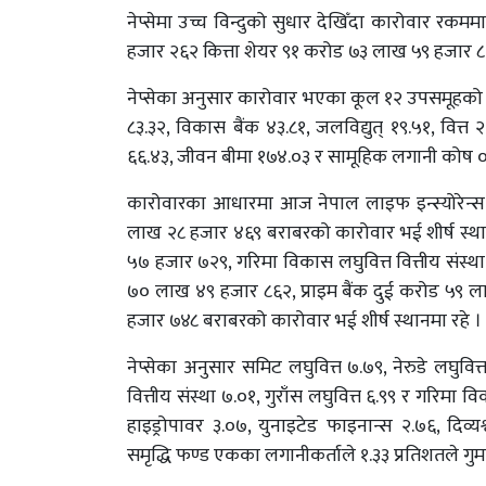
नेप्सेमा उच्च विन्दुको सुधार देखिँदा कारोवार रक
हजार २६२ कित्ता शेयर ९१ करोड ७३ लाख ५९ हजार ८६
नेप्सेका अनुसार कारोवार भएका कूल १२ उपसमूहको श
८३.३२, विकास बैंक ४३.८१, जलविद्युत् १९.५१, वित्त 
६६.४३, जीवन बीमा १७४.०३ र सामूहिक लगानी कोष ०.
कारोवारका आधारमा आज नेपाल लाइफ इन्स्योरेन्स
लाख २८ हजार ४६९ बराबरको कारोवार भई शीर्ष स्थ
५७ हजार ७२९, गरिमा विकास लघुवित्त वित्तीय सं
७० लाख ४९ हजार ८६२, प्राइम बैंक दुई करोड ५९ ल
हजार ७४८ बराबरको कारोवार भई शीर्ष स्थानमा रहे ।
नेप्सेका अनुसार समिट लघुवित्त ७.७९, नेरुडे लघुवि
वित्तीय संस्था ७.०१, गुराँस लघुवित्त ६.९९ र गरिमा
हाइड्रोपावर ३.०७, युनाइटेड फाइनान्स २.७६, दिव्
समृद्धि फण्ड एकका लगानीकर्ताले १.३३ प्रतिशतले गुम