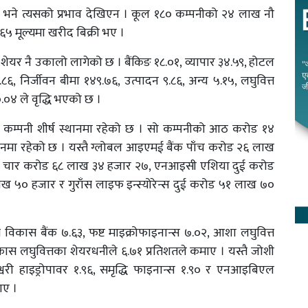
ममा भने त्यसको प्रभाव देखिएन । कूल १८० कम्पनीको २४ लाख नौ
५ मूल्यमा खरीद बिक्री भए ।
ेयर नै उकालो लागेको छ । बैंकिङ १८.०१, व्यापार ३४.५९, होटल
२.८६, निर्जीवन बीमा १४९.७६, उत्पादन ९.८६, अन्य ५.१५, लघुवित्त
०४ ले वृद्धि भएको छ ।
 कम्पनी शीर्ष स्थानमा रहेको छ । सो कम्पनीको आठ करोड १४
ानमा रहेको छ । यस्तै ग्लोबल आइएमई बैंक पाँच करोड २६ लाख
स्था चार करोड ६८ लाख ३४ हजार २७, एनआइसी एशिया दुई करोड
ाख ५० हजार र गुराँस लाइफ इन्स्योरेन्स दुई करोड ५१ लाख ७०
त्त विकास बैंक ७.६३, फष्ट माइक्रोफाइनान्स ७.०२, आशा लघुवित्त
 विकास लघुवित्तका शेयरधनीले ६.७१ प्रतिशतले कमाए । यस्तै जोशी
यश्वरी हाइड्रोपावर १.९६, समृद्धि फाइनान्स १.९० र एनआइबिएल
ाए ।