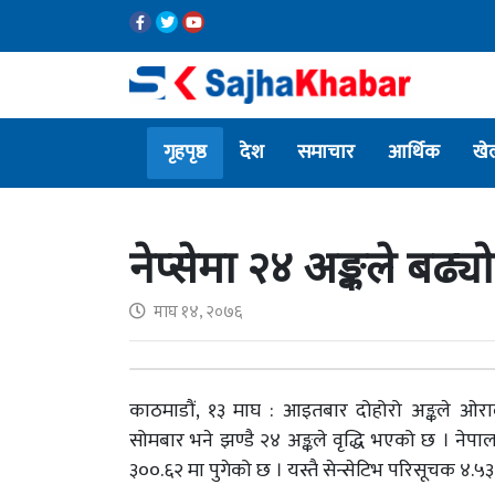
गृहपृष्ठ
देश
समाचार
आर्थिक
खे
नेप्सेमा २४ अङ्कले बढ्यो
माघ १४, २०७६
काठमाडौं, १३ माघ : आइतबार दोहोरो अङ्कले ओरा
सोमबार भने झण्डै २४ अङ्कले वृद्धि भएको छ । नेपाल
३००.६२ मा पुगेको छ । यस्तै सेन्सेटिभ परिसूचक ४.५३ 