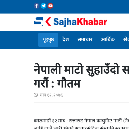
गृहपृष्ठ
देश
समाचार
आर्थिक
खे
नेपाली माटो सुहाउँद
गरौं : गौतम
माघ १२, २०७६
काठमाडौं १२ माघ : सत्तारुढ नेपाल कम्युनिष्ट पार्टी
लागि हालै जारी गरेको आचारसंहिता संस्कृति सुध