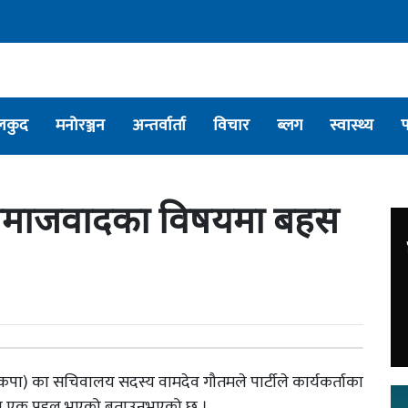
लकुद
मनोरञ्जन
अन्तर्वार्ता
विचार
ब्लग
स्वास्थ्य
ो समाजवादका विषयमा बहस
 (नेकपा) का सचिवालय सदस्य वामदेव गौतमले पार्टीले कार्यकर्ताका
ारमा एक पहल भएको बताउनुभएको छ ।