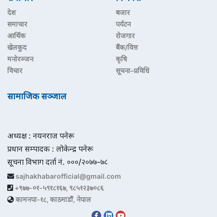
देश
बजार
समाचार
पर्यटन
आर्थिक
रोजगार
खेलकुद
बैंक/वित्त
मनोरञ्जन
कृषि
विचार
सूचना–प्रविधि
सामाजिक सञ्जाल
अध्यक्ष : नयनराज पनेरू
प्रधान सम्पादक : लोकेन्द्र पनेरू
सूचना विभाग दर्ता नं. ०००/२०७७-७८
sajhakhabarofficial@gmail.com
+९७७-०१-५९१८१६७, ९८५१२३७०८६
कामनपा-१८, काठमाडौं, नेपाल