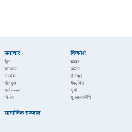
समाचार
विजनेश
देश
बजार
समाचार
पर्यटन
आर्थिक
रोजगार
खेलकुद
बैंक/वित्त
मनोरञ्जन
कृषि
विचार
सूचना–प्रविधि
सामाजिक सञ्जाल