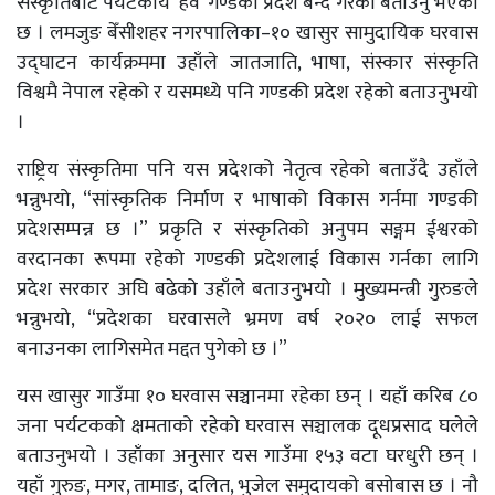
संस्कृतिबाटै पर्यटकीय ‘हव’ गण्डकी प्रदेश बन्दै गरेको बताउनु भएको
छ । लमजुङ बेँसीशहर नगरपालिका–१० खासुर सामुदायिक घरवास
उद्घाटन कार्यक्रममा उहाँले जातजाति, भाषा, संस्कार संस्कृति
विश्वमै नेपाल रहेको र यसमध्ये पनि गण्डकी प्रदेश रहेको बताउनुभयो
।
राष्ट्रिय संस्कृतिमा पनि यस प्रदेशको नेतृत्व रहेको बताउँदै उहाँले
भन्नुभयो, “सांस्कृतिक निर्माण र भाषाको विकास गर्नमा गण्डकी
प्रदेशसम्पन्न छ ।” प्रकृति र संस्कृतिको अनुपम सङ्गम ईश्वरको
वरदानका रूपमा रहेको गण्डकी प्रदेशलाई विकास गर्नका लागि
प्रदेश सरकार अघि बढेको उहाँले बताउनुभयो । मुख्यमन्त्री गुरुङले
भन्नुभयो, “प्रदेशका घरवासले भ्रमण वर्ष २०२० लाई सफल
बनाउनका लागिसमेत मद्दत पुगेको छ ।”
यस खासुर गाउँमा १० घरवास सञ्चानमा रहेका छन् । यहाँ करिब ८०
जना पर्यटकको क्षमताको रहेको घरवास सञ्चालक दूधप्रसाद घलेले
बताउनुभयो । उहाँका अनुसार यस गाउँमा १५३ वटा घरधुरी छन् ।
यहाँ गुरुङ, मगर, तामाङ, दलित, भुजेल समुदायको बसोबास छ । नौ