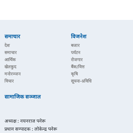
समाचार
विजनेश
देश
बजार
समाचार
पर्यटन
आर्थिक
रोजगार
खेलकुद
बैंक/वित्त
मनोरञ्जन
कृषि
विचार
सूचना–प्रविधि
सामाजिक सञ्जाल
अध्यक्ष : नयनराज पनेरू
प्रधान सम्पादक : लोकेन्द्र पनेरू