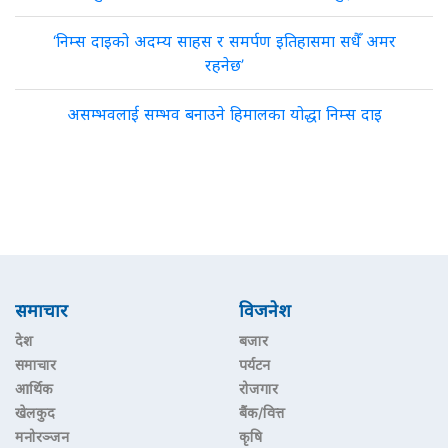
‘निम्स दाइको अदम्य साहस र समर्पण इतिहासमा सधैँ अमर
रहनेछ’
असम्भवलाई सम्भव बनाउने हिमालका योद्धा निम्स दाइ
समाचार
विजनेश
देश
बजार
समाचार
पर्यटन
आर्थिक
रोजगार
खेलकुद
बैंक/वित्त
मनोरञ्जन
कृषि