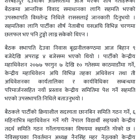
शेरबहादुर देउवाको अग्रसरतामा आज भएको शीर्ष नेताहरूको
बैठकमा आन्तरिक विवाद समाधानका लागि सहमति भएको
उपसभापति विमलेन्द्र निधिले राससलाई जानकारी दिनुभयो ।
सहमतिका लागि पार्टीका शीर्ष नेताबीच यसअघि विभिन्न चरणमा
छलफल भए पनि टुङ्गो लाग्न सकेको थिएन ।
बैठक सभापति देउवा निवास बूढानीलकण्ठमा आज बिहान ९
बजेदेखि अपराह्न ४ बजेसम्म भएको थियो । पार्टीको केन्द्रीय
महाधिवेशन २०७७ फागुन ७ देखि १० गतेसम्म काठमाडौंमा गर्ने,
केन्द्रीय महाधिवेशन अघि विभिन्न तहका अधिवेशन तथा ती
अधिवेशनका कार्यतालिका र कार्यविधिका सम्बन्धमा
परिमार्जनसहित नयाँ प्रस्ताव केन्द्रीय समितिमा पेश गर्ने सहमति
भएको उपसभापति निधिले बताउनुभयो ।
बैठकले पार्टीको क्रियाशील सदस्यता छानबिन समिति गठन गर्ने, ६
महिनाभित्र महाधिवेशन गर्ने गरी नेपाल विद्यार्थी सङ्घको केन्द्रीय
तदर्थ समिति गठन गर्नेलगायतका विषयमा सहमति गरेको छ ।
नेविसङ्घका निवर्तमान अध्यक्ष नैनसिंह महर नेतृत्वको केन्द्रीय