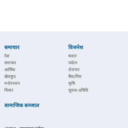
समाचार
विजनेश
देश
बजार
समाचार
पर्यटन
आर्थिक
रोजगार
खेलकुद
बैंक/वित्त
मनोरञ्जन
कृषि
विचार
सूचना–प्रविधि
सामाजिक सञ्जाल