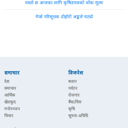
यस्तो छ आजका लागि कृषिउपजको थोक मूल्य
नेप्से परिसूचक दोहोरो अङ्कले घट्यो
समाचार
विजनेश
देश
बजार
समाचार
पर्यटन
आर्थिक
रोजगार
खेलकुद
बैंक/वित्त
मनोरञ्जन
कृषि
विचार
सूचना–प्रविधि