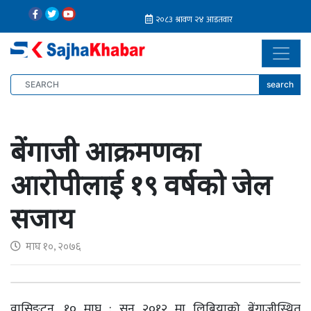
search
बेंगाजी आक्रमणका
आरोपीलाई १९ वर्षको जेल
सजाय
माघ १०, २०७६
वासिङ्टन, १० माघ : सन् २०१२ मा लिबियाको बेंगाजीस्थित