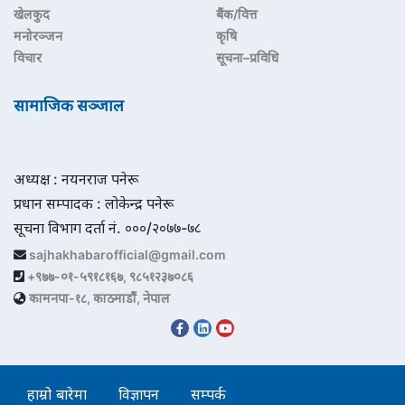
खेलकुद
बैंक/वित्त
मनोरञ्जन
कृषि
विचार
सूचना–प्रविधि
सामाजिक सञ्जाल
अध्यक्ष : नयनराज पनेरू
प्रधान सम्पादक : लोकेन्द्र पनेरू
सूचना विभाग दर्ता नं. ०००/२०७७-७८
sajhakhabarofficial@gmail.com
+९७७-०१-५९१८१६७, ९८५१२३७०८६
कामनपा-१८, काठमाडौं, नेपाल
हाम्रो बारेमा
विज्ञापन
सम्पर्क