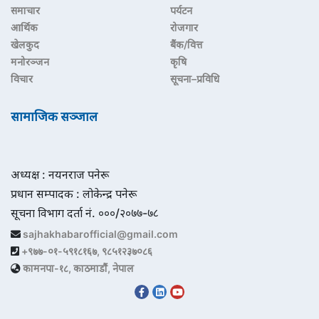
समाचार
पर्यटन
आर्थिक
रोजगार
खेलकुद
बैंक/वित्त
मनोरञ्जन
कृषि
विचार
सूचना–प्रविधि
सामाजिक सञ्जाल
अध्यक्ष : नयनराज पनेरू
प्रधान सम्पादक : लोकेन्द्र पनेरू
सूचना विभाग दर्ता नं. ०००/२०७७-७८
sajhakhabarofficial@gmail.com
+९७७-०१-५९१८१६७, ९८५१२३७०८६
कामनपा-१८, काठमाडौं, नेपाल