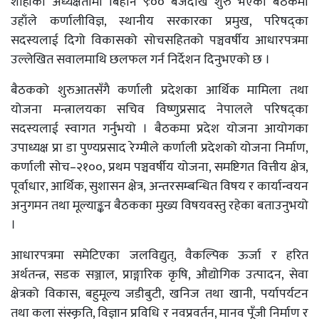
शाहीको अध्यक्षतामा बिहान ९ः०० बजेदेखि शुरु भएको बैठकमा
उहाँले कर्णालीविज्ञ, स्थानीय सरकारका प्रमुख, परिषद्का
सदस्यलाई दिगो विकासको सोचसहितको पञ्चवर्षीय आधारपत्रमा
उल्लेखित सवालमाथि छलफल गर्न निर्देशन दिनुभएको छ ।
बैठकको शुरुआतसँगै कर्णाली प्रदेशका आर्थिक मामिला तथा
योजना मन्त्रालयका सचिव विष्णुप्रसाद नेपालले परिषद्का
सदस्यलाई स्वागत गर्नुभयो । बैठकमा प्रदेश योजना आयोगका
उपाध्यक्ष प्रा डा पुण्यप्रसाद रेग्मीले कर्णाली प्रदेशको योजना निर्माण,
कर्णाली सोच–२१००, प्रथम पञ्चवर्षीय योजना, समष्टिगत वित्तीय क्षेत्र,
पूर्वाधार, आर्थिक, सुशासन क्षेत्र, अन्तरसम्बन्धित विषय र कार्यान्वयन
अनुगमन तथा मूल्याङ्कन बैठकका मुख्य विषयवस्तु रहेका बताउनुभयो
।
आधारपत्रमा समेटिएका जलविद्युत्, वैकल्पिक ऊर्जा र हरित
अर्थतन्त्र, सडक सञ्जाल, प्राङ्गारिक कृषि, औद्योगिक उत्पादन, सेवा
क्षेत्रको विकास, बहुमूल्य जडीबुटी, खनिज तथा खानी, पर्यापर्यटन
तथा कला संस्कृति, विज्ञान प्रविधि र नवप्रवर्तन, मानव पूँजी निर्माण र