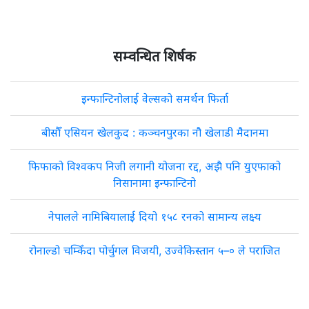
सम्वन्धित शिर्षक
इन्फान्टिनोलाई वेल्सको समर्थन फिर्ता
बीसौँ एसियन खेलकुद : कञ्चनपुरका नौ खेलाडी मैदानमा
फिफाको विश्वकप निजी लगानी योजना रद्द, अझै पनि युएफाको
निसानामा इन्फान्टिनो
नेपालले नामिबियालाई दियो १५८ रनको सामान्य लक्ष्य
रोनाल्डो चम्किँदा पोर्चुगल विजयी, उज्वेकिस्तान ५–० ले पराजित