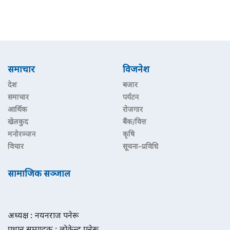
समाचार
विजनेश
देश
बजार
समाचार
पर्यटन
आर्थिक
रोजगार
खेलकुद
बैंक/वित्त
मनोरञ्जन
कृषि
विचार
सूचना–प्रविधि
सामाजिक सञ्जाल
अध्यक्ष : नयनराज पनेरू
प्रधान सम्पादक : लोकेन्द्र पनेरू