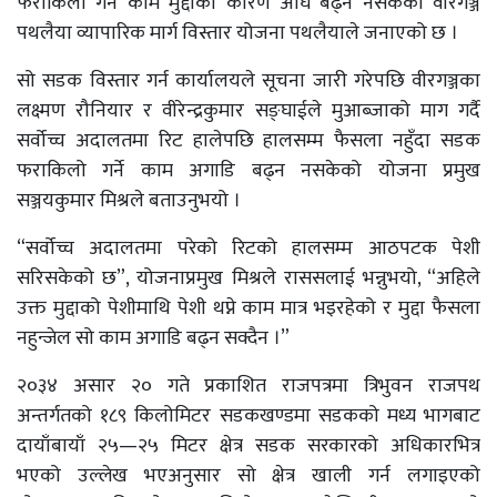
फराकिलो गर्ने काम मुद्दाका कारण अघि बढ्न नसकेको वीरगञ्ज
पथलैया व्यापारिक मार्ग विस्तार योजना पथलैयाले जनाएको छ ।
सो सडक विस्तार गर्न कार्यालयले सूचना जारी गरेपछि वीरगञ्जका
लक्ष्मण रौनियार र वीरेन्द्रकुमार सङ्घाईले मुआब्जाको माग गर्दै
सर्वोच्च अदालतमा रिट हालेपछि हालसम्म फैसला नहुँदा सडक
फराकिलो गर्ने काम अगाडि बढ्न नसकेको योजना प्रमुख
सञ्जयकुमार मिश्रले बताउनुभयो ।
“सर्वोच्च अदालतमा परेको रिटको हालसम्म आठपटक पेशी
सरिसकेको छ”, योजनाप्रमुख मिश्रले राससलाई भन्नुभयो, “अहिले
उक्त मुद्दाको पेशीमाथि पेशी थप्ने काम मात्र भइरहेको र मुद्दा फैसला
नहुन्जेल सो काम अगाडि बढ्न सक्दैन ।”
२०३४ असार २० गते प्रकाशित राजपत्रमा त्रिभुवन राजपथ
अन्तर्गतको १८९ किलोमिटर सडकखण्डमा सडकको मध्य भागबाट
दायाँबायाँ २५—२५ मिटर क्षेत्र सडक सरकारको अधिकारभित्र
भएको उल्लेख भएअनुसार सो क्षेत्र खाली गर्न लगाइएको