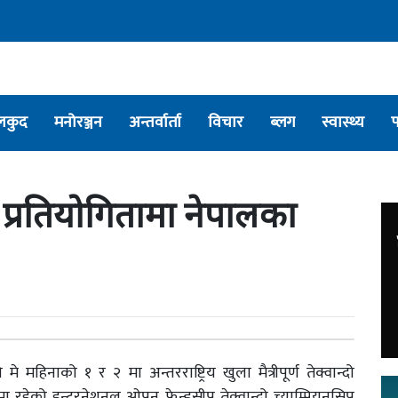
लकुद
मनोरञ्जन
अन्तर्वार्ता
विचार
ब्लग
स्वास्थ्य
दो प्रतियोगितामा नेपालका
हिनाको १ र २ मा अन्तरराष्ट्रिय खुला मैत्रीपूर्ण तेक्वान्दो
मा रहेको इन्टरनेशनल ओपन फ्रेन्डसीप तेक्वान्दो च्याम्पियनसिप