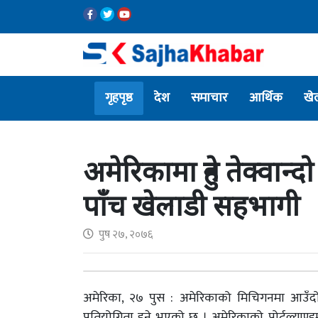
गृहपृष्ठ
देश
समाचार
आर्थिक
खे
अमेरिकामा हुने तेक्वान्
पाँच खेलाडी सहभागी
पुष २७, २०७६
अमेरिका, २७ पुस : अमेरिकाको मिचिगनमा आउँदो मे म
प्रतियोगिता हुने भएको छ । अमेरिकाको पोर्टल्याण्ड