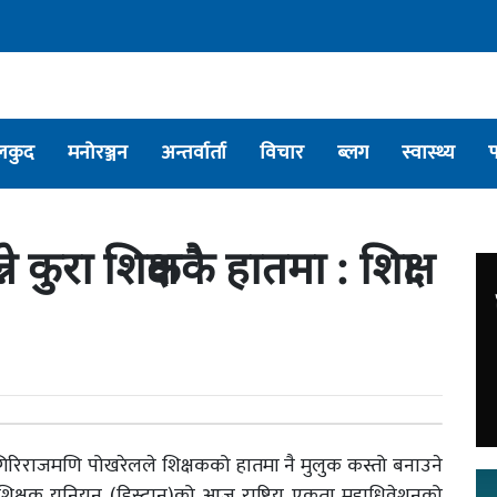
लकुद
मनोरञ्जन
अन्तर्वार्ता
विचार
ब्लग
स्वास्थ्य
 कुरा शिक्षककै हातमा : शिक्षा
त्री गिरिराजमणि पोखरेलले शिक्षकको हातमा नै मुलुक कस्तो बनाउने
 शिक्षक युनियन (हिस्टान)को आज राष्ट्रिय एकता महाधिवेशनको