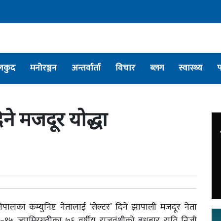
लकुद
मनोरञ्जन
अन्तर्वार्ता
विचार
ब्लग
स्वास्थ्य
ने मजदूर योद्धा
नेपालका कम्युनिष्ट नेतालाई ‘सेल्टर’ दिने झापाली मजदूर नेता
५ ज्यामिरगढीका ७६ वर्षीय राजवंशीको बुधबार राति निजी