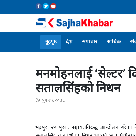
गृहपृष्ठ
देश
समाचार
आर्थिक
खे
मनमोहनलाई ‘सेल्टर’ दि
सतालसिंहको निधन
पुष २५, २०७६
भद्रपुर, २५ पुस : पञ्चायतविरुद्ध आन्दोलन गरेका 
सतालसिंह राजवंशीको निधन भएको छ । मेचीनगर–१